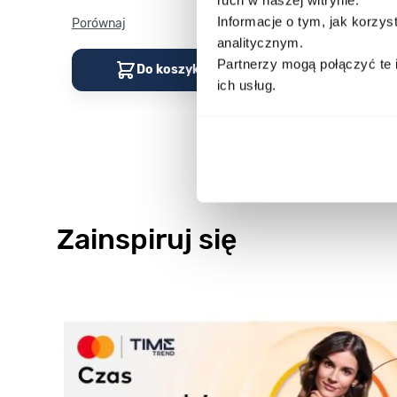
Informacje o tym, jak korzy
Porównaj
Porównaj
analitycznym.
Partnerzy mogą połączyć te 
Do koszyka
Do kos
ich usług.
Zainspiruj się