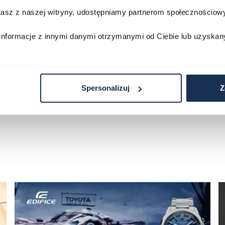
stasz z naszej witryny, udostępniamy partnerom społecznościo
Porównaj
Porównaj
informacje z innymi danymi otrzymanymi od Ciebie lub uzyskan
zyka
Do koszyka
D
Spersonalizuj
Z