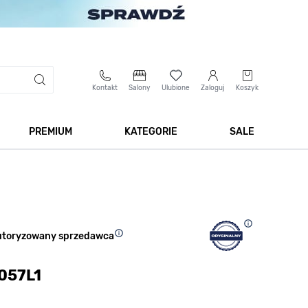
Kontakt
Salony
Ulubione
Zaloguj
Koszyk
PREMIUM
KATEGORIE
SALE
 Biżuteria
Pokaż podmenu dla kategorii Smartwatche
Pokaż podmenu dla kategorii Premium
Pokaż podmenu dla kateg
Pokaż 
utoryzowany sprzedawca
057L1