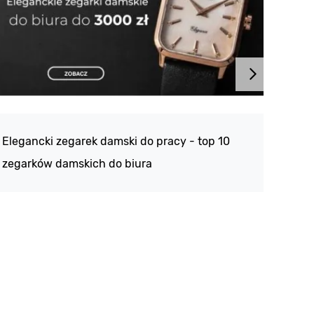
Atlan
188 -
Elegancki zegarek damski do pracy - top 10
kolek
zegarków damskich do biura