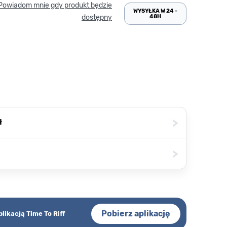
Powiadom mnie gdy produkt będzie
WYSYŁKA W 24 -
48H
dostępny
>
ł
>
Pobierz aplikację
plikacją Time To Riff