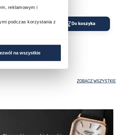
wym, reklamowym i
Porównaj
Porów
ymi podczas korzystania z
o koszyka
Do koszyka
ezwól na wszystkie
ZOBACZ WSZYSTKIE