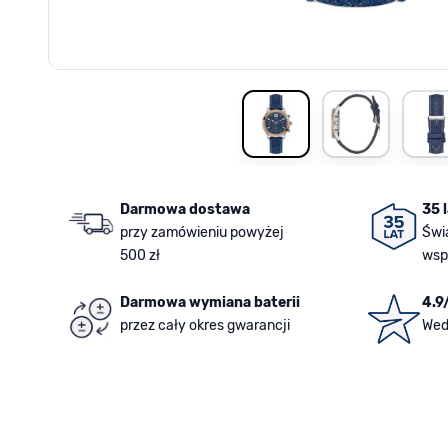
View larger image
View larger i
V
Darmowa dostawa
35 
przy zamówieniu powyżej
Świ
500 zł
wsp
Darmowa wymiana baterii
4.9
przez cały okres gwarancji
Wed