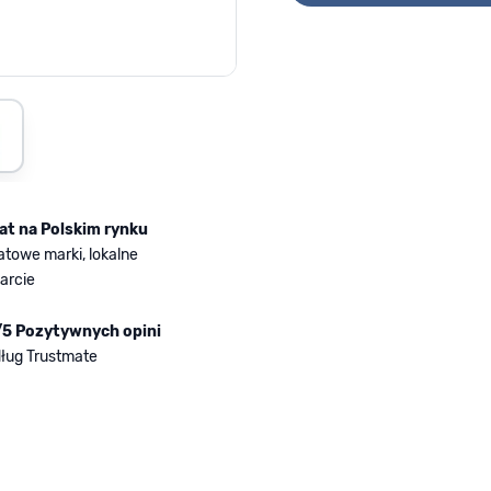
mage
iew larger image
lat na Polskim rynku
atowe marki, lokalne
arcie
/5 Pozytywnych opini
ług Trustmate