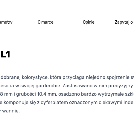
ametry
O marce
Opinie
Zapytaj o
L1
dobranej kolorystyce, która przyciąga niejedno spojrzenie
akcesoria w swojej garderobie. Zastosowano w nim precyz
y 38 mm i grubości 10,4 mm, osadzono bardzo wytrzymałe szk
nie komponuje się z cyferblatem oznaczonym ciekawymi ind
w wannie.