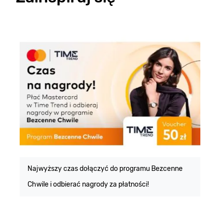
E
m
Najwyższy czas dołączyć do programu Bezcenne
Chwile i odbierać nagrody za płatności!