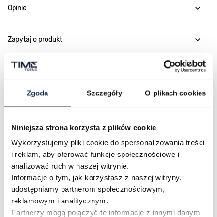
Opinie
Zapytaj o produkt
Płatność i dostawa
Zgoda
Szczegóły
O plikach cookies
Najczęściej kupowane
Niniejsza strona korzysta z plików cookie
Wykorzystujemy pliki cookie do spersonalizowania treści
i reklam, aby oferować funkcje społecznościowe i
Poruszanie się po elementach karuzeli jest możliwe za pomocą klawis
Naciśnij, aby pominąć karuzelę
Naciśnij, aby przejść do nawigacji karuzeli
analizować ruch w naszej witrynie.
Informacje o tym, jak korzystasz z naszej witryny,
udostępniamy partnerom społecznościowym,
reklamowym i analitycznym.
Partnerzy mogą połączyć te informacje z innymi danymi