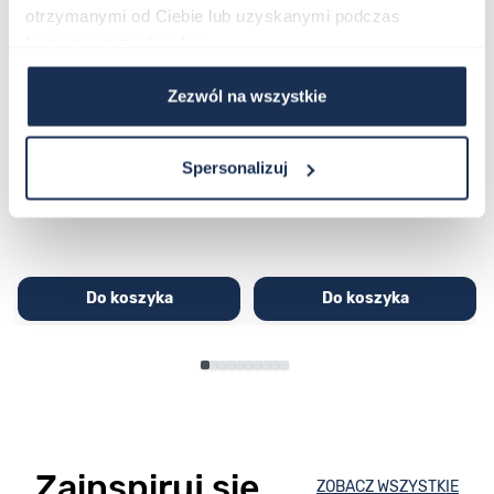
otrzymanymi od Ciebie lub uzyskanymi podczas
korzystania z ich usług.
Zezwól na wszystkie
CASIO Sport AE-1200WHD-
Casio Sport AQ-230GA-
1AVEF
9DMQYES
03362600
03311457
Spersonalizuj
251,00 zł
279,00 zł
296,00 zł
329,00 zł
Do koszyka
Do koszyka
Zainspiruj się
ZOBACZ WSZYSTKIE