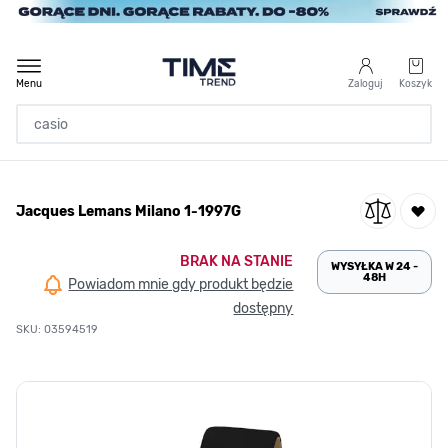
Przejdź do treści
Menu
Zaloguj
Koszyk
Strona Główna
Jacques Lemans Milano 1-1997G
/
Jacques Lemans Milano 1-1997G
BRAK NA STANIE
WYSYŁKA W 24 -
48H
Powiadom mnie gdy produkt będzie
dostępny
SKU: 03594519