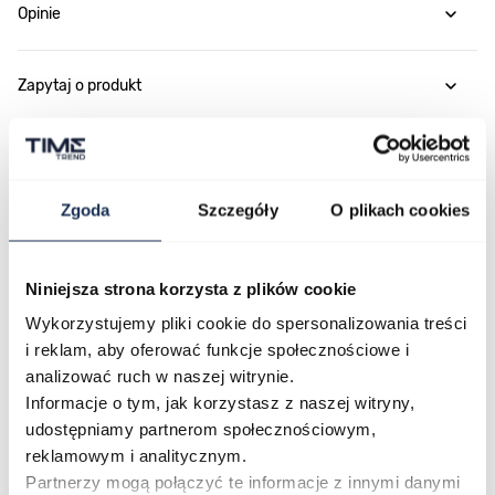
Opinie
Zapytaj o produkt
Płatność i dostawa
Zgoda
Szczegóły
O plikach cookies
Najczęściej kupowane
Niniejsza strona korzysta z plików cookie
Wykorzystujemy pliki cookie do spersonalizowania treści
i reklam, aby oferować funkcje społecznościowe i
Poruszanie się po elementach karuzeli jest możliwe za pomocą klawis
Naciśnij, aby pominąć karuzelę
Naciśnij, aby przejść do nawigacji karuzeli
analizować ruch w naszej witrynie.
Informacje o tym, jak korzystasz z naszej witryny,
udostępniamy partnerom społecznościowym,
reklamowym i analitycznym.
Partnerzy mogą połączyć te informacje z innymi danymi