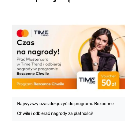
E
m
Najwyższy czas dołączyć do programu Bezcenne
Chwile i odbierać nagrody za płatności!