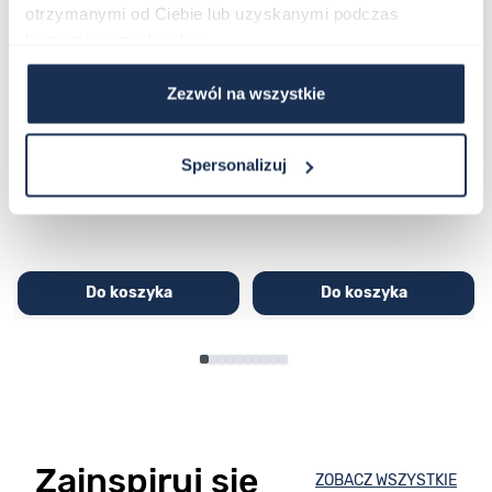
otrzymanymi od Ciebie lub uzyskanymi podczas
korzystania z ich usług.
Zezwól na wszystkie
CASIO Sport AE-1200WHD-
Casio Sport AQ-230GA-
1AVEF
9DMQYES
03362600
03311457
Spersonalizuj
251,00 zł
279,00 zł
296,00 zł
329,00 zł
Do koszyka
Do koszyka
Zainspiruj się
ZOBACZ WSZYSTKIE