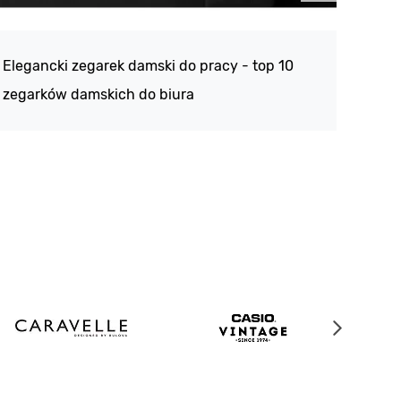
Atlan
188 -
Elegancki zegarek damski do pracy - top 10
kolek
zegarków damskich do biura