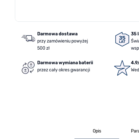
Darmowa dostawa
35 
przy zamówieniu powyżej
Świ
500 zł
wsp
Darmowa wymiana baterii
4.9
przez cały okres gwarancji
Wed
Opis
Par