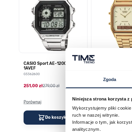
CASIO Sport AE-1200WHD-
Casio Sport AQ-
1AVEF
9DMQYES
03362600
03311457
Zgoda
251,00 zł
279,00 zł
296,00 zł
329,00 z
Niniejsza strona korzysta z
Porównaj
Porównaj
Wykorzystujemy pliki cookie 
ruch w naszej witrynie.
Do koszyka
Do kos
Informacje o tym, jak korzy
analitycznym.