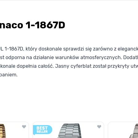
naco 1-1867D
-1867D, który doskonale sprawdzi się zarówno z elegancką 
a jest odporna na działanie warunków atmosferycznych. Dod
skonale dopełnia całość. Jasny cyferblat został przykryty
apaniem.
lawisza tabulacji. Możesz pominąć karuzelę lub przejść bezpośrednio d