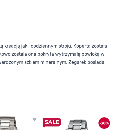
kreacją jak i codziennym stroju. Koperta została
atkowo została ona pokryta wytrzymałą powłoką w
 utwardzonym szkłem mineralnym. Zegarek posiada
o nawigacji karuzeli za pomocą linka pomijającego.