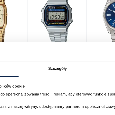
230GA-
CASIO Vintage A168WA-1YES
Casio Class
2AVEF
03378805
03709069
Szczegóły
179,00 zł
199,00 zł
ł
269,00 zł
29
 plików cookie
Porównaj
Porównaj
do spersonalizowania treści i reklam, aby oferować funkcje sp
zyka
Do koszyka
D
stasz z naszej witryny, udostępniamy partnerom społecznościo