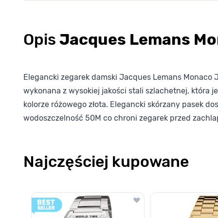
Opis
Jacques Lemans Mo
Elegancki zegarek damski Jacques Lemans Monaco JL 1
wykonana z wysokiej jakości stali szlachetnej, któr
kolorze różowego złota. Elegancki skórzany pasek do
wodoszczelność 50M co chroni zegarek przed zachl
Najczęściej kupowane
Poruszanie się po elementach karuzeli jest możliwe za pomocą k
Naciśnij, aby pominąć karuzelę
Naciśnij, aby przejść do nawigacji karuzeli