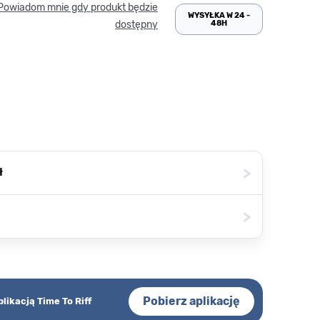
Powiadom mnie gdy produkt będzie
WYSYŁKA W 24 -
48H
dostępny
>
ł
>
Pobierz aplikację
plikacją Time To Riff