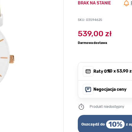
BRAK NA STANIE
SKU: 03594625
539,00 zł
Darmowa dostawa
, 10 x
53,90 z
Raty 0%
Negocjacja ceny
Produkt niedostępny
10%
Oszczędź do
z a