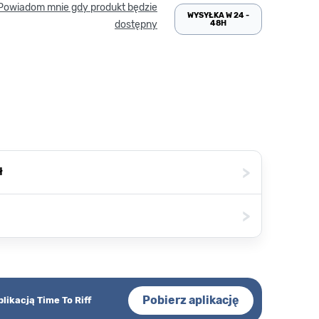
Powiadom mnie gdy produkt będzie
WYSYŁKA W 24 -
48H
dostępny
>
ł
>
Pobierz aplikację
plikacją Time To Riff