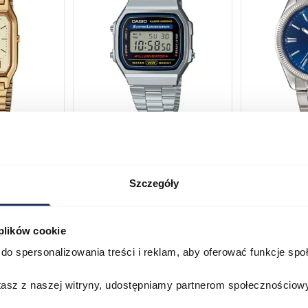
230GA-
CASIO Vintage A168WA-1YES
Casio Class
2AVEF
03378805
03709069
Szczegóły
179,00 zł
199,00 zł
ł
269,00 zł
29
 plików cookie
Porównaj
Porównaj
do spersonalizowania treści i reklam, aby oferować funkcje sp
zyka
Do koszyka
D
stasz z naszej witryny, udostępniamy partnerom społecznościo