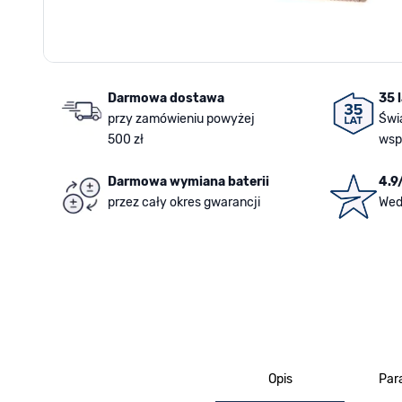
Darmowa dostawa
35 
przy zamówieniu powyżej
Świ
500 zł
wsp
Darmowa wymiana baterii
4.9
przez cały okres gwarancji
Wed
Opis
Par