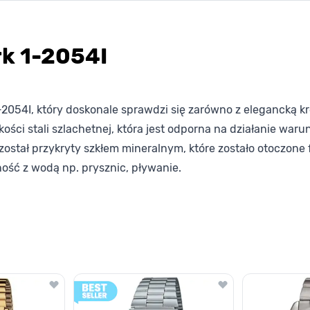
k 1-2054I
054I, który doskonale sprawdzi się zarówno z elegancką kre
kości stali szlachetnej, która jest odporna na działanie w
t został przykryty szkłem mineralnym, które zostało otoczo
ść z wodą np. prysznic, pływanie.
lawisza tabulacji. Możesz pominąć karuzelę lub przejść bezpośrednio d