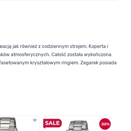
acją jak również z codziennym strojem. Koperta i
arunków atmosferycznych. Całość została wykończona
ne fasetowanym kryształowym ringiem. Zegarek posiada
o nawigacji karuzeli za pomocą linka pomijającego.