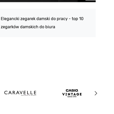
Atlan
188 -
Elegancki zegarek damski do pracy - top 10
kolek
zegarków damskich do biura