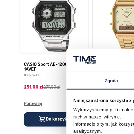
CASIO Sport AE-1200WHD-
Casio Sport AQ-
1AVEF
9DMQYES
03362600
03311457
Zgoda
251,00 zł
279,00 zł
296,00 zł
329,00 z
Niniejsza strona korzysta z
Porównaj
Porównaj
Wykorzystujemy pliki cookie 
ruch w naszej witrynie.
Do koszyka
Do kos
Informacje o tym, jak korzy
analitycznym.