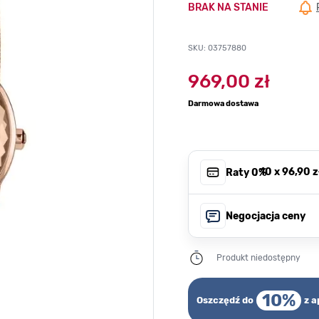
BRAK NA STANIE
SKU: 03757880
969,00 zł
Darmowa dostawa
, 10 x
96,90 z
Raty 0%
Negocjacja ceny
Produkt niedostępny
10%
Oszczędź do
z a