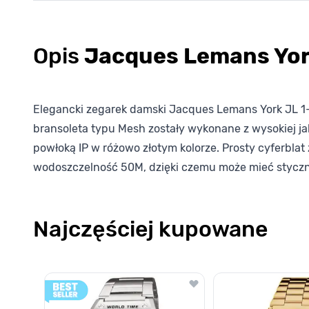
Opis
Jacques Lemans Yor
Elegancki zegarek damski Jacques Lemans York JL 1-2
bransoleta typu Mesh zostały wykonane z wysokiej ja
powłoką IP w różowo złotym kolorze. Prosty cyferbla
wodoszczelność 50M, dzięki czemu może mieć styczno
Najczęściej kupowane
Poruszanie się po elementach karuzeli jest możliwe za pomocą k
Naciśnij, aby pominąć karuzelę
Naciśnij, aby przejść do nawigacji karuzeli