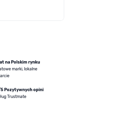
rger image
lat na Polskim rynku
atowe marki, lokalne
arcie
/5 Pozytywnych opini
ług Trustmate