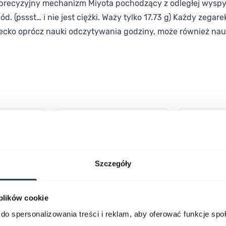
cyzyjny mechanizm Miyota pochodzący z odległej wyspy, z 
ód. (pssst… i nie jest ciężki. Waży tylko 17.73 g) Każdy ze
ecko oprócz nauki odczytywania godziny, może również naucz
lawisza tabulacji. Możesz pominąć karuzelę lub przejść bezpośrednio d
Szczegóły
 plików cookie
do spersonalizowania treści i reklam, aby oferować funkcje sp