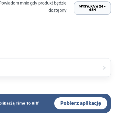
Powiadom mnie gdy produkt będzie
WYSYŁKA W 24 -
48H
dostępny
>
Pobierz aplikację
plikacją Time To Riff