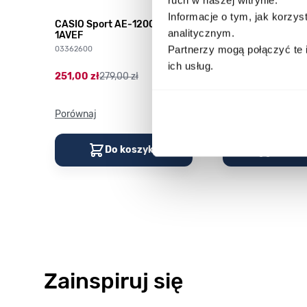
Informacje o tym, jak korzy
CASIO Sport AE-1200WHD-
Casio Sport AQ-
analitycznym.
1AVEF
9DMQYES
Partnerzy mogą połączyć te 
03362600
03311457
ich usług.
251,00 zł
279,00 zł
296,00 zł
329,00 z
Porównaj
Porównaj
Do koszyka
Do kos
Zainspiruj się