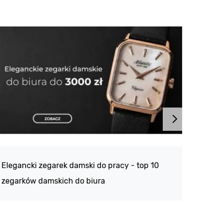
Atlan
188 -
Elegancki zegarek damski do pracy - top 10
kolek
zegarków damskich do biura