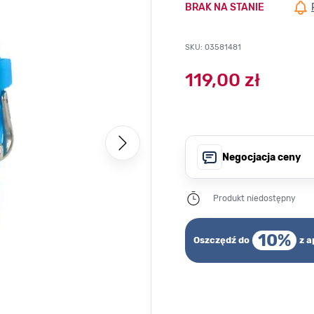
BRAK NA STANIE
SKU: 03581481
119,00 zł
Negocjacja ceny
Produkt niedostępny
10%
Oszczędź do
z a