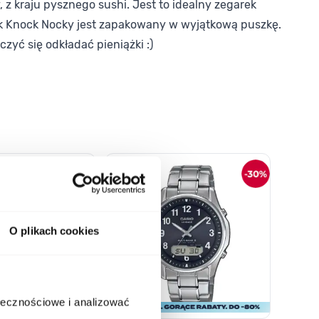
kraju pysznego sushi. Jest to idealny zegarek
garek Knock Nocky jest zapakowany w wyjątkową puszkę.
yć się odkładać pieniążki :)
o nawigacji karuzeli za pomocą linka pomijającego.
O plikach cookies
ołecznościowe i analizować