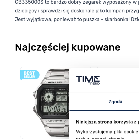
CB335000S to bardzo dobry zegarek wyposażony w pre
dziecięcy i sprawdzi się doskonale jako kompan przyg
Jest wyjątkowa, ponieważ to puszka - skarbonka! Dzi
Najczęściej kupowane
Poruszanie się po elementach karuzeli jest możliwe za pomocą k
Naciśnij, aby pominąć karuzelę
Naciśnij, aby przejść do nawigacji karuzeli
Zgoda
Niniejsza strona korzysta z
Wykorzystujemy pliki cookie 
ruch w naszej witrynie.