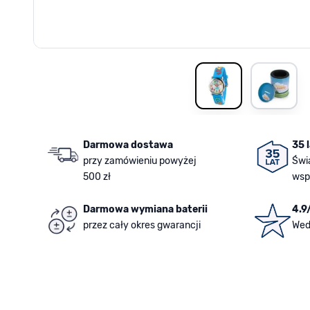
View larger image
View la
Darmowa dostawa
35 
przy zamówieniu powyżej
Świ
500 zł
wsp
Darmowa wymiana baterii
4.9
przez cały okres gwarancji
Wed