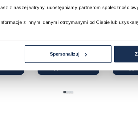
stasz z naszej witryny, udostępniamy partnerom społecznościo
230GA-
CASIO Vintage A168WA-1YES
Casio Class
2AVEF
03378805
informacje z innymi danymi otrzymanymi od Ciebie lub uzyskan
03709069
179,00 zł
199,00 zł
ł
269,00 zł
29
Porównaj
Porównaj
Spersonalizuj
Z
zyka
Do koszyka
D