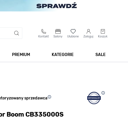
Kontakt
Salony
Ulubione
Zaloguj
Koszyk
PREMIUM
KATEGORIE
SALE
 Biżuteria
Pokaż podmenu dla kategorii Smartwatche
Pokaż podmenu dla kategorii Premium
Pokaż podmenu dla kateg
Pokaż 
utoryzowany sprzedawca
lor Boom CB335000S