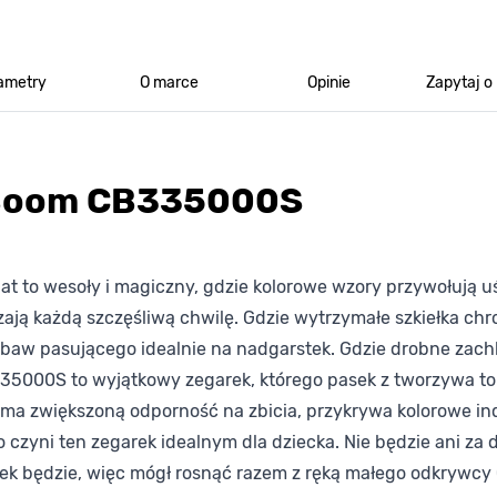
ametry
O marce
Opinie
Zapytaj o
 Boom CB335000S
t to wesoły i magiczny, gdzie kolorowe wzory przywołują 
ą każdą szczęśliwą chwilę. Gdzie wytrzymałe szkiełka chr
 zabaw pasującego idealnie na nadgarstek. Gdzie drobne zach
335000S to wyjątkowy zegarek, którego pasek z tworzywa to
ci ma zwiększoną odporność na zbicia, przykrywa kolorowe in
o czyni ten zegarek idealnym dla dziecka. Nie będzie ani za
sek będzie, więc mógł rosnąć razem z ręką małego odkrywcy