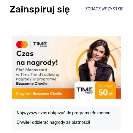
Zainspiruj się
ZOBACZ WSZYSTKIE
E
m
Najwyższy czas dołączyć do programu Bezcenne
Chwile i odbierać nagrody za płatności!