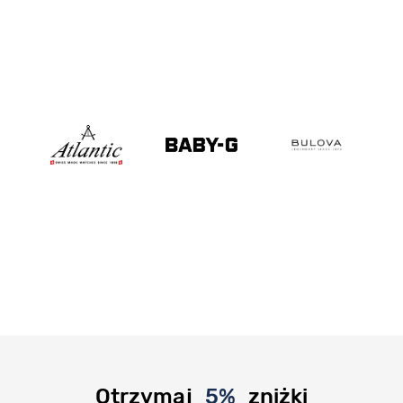
Otrzymaj
5%
zniżki