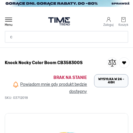
Przejdź do treści
Menu
Zaloguj
Koszyk
Strona Główna
Knock Nocky Color Boom CB358300S
/
Knock Nocky Color Boom CB358300S
BRAK NA STANIE
WYSYŁKA W 24 -
48H
Powiadom mnie gdy produkt będzie
dostępny
SKU: 03712018