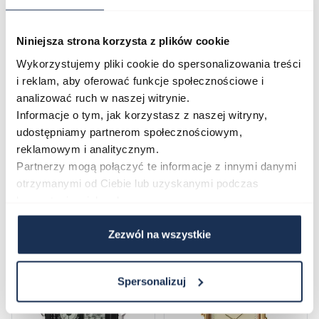
Opinie
Niniejsza strona korzysta z plików cookie
Wykorzystujemy pliki cookie do spersonalizowania treści
i reklam, aby oferować funkcje społecznościowe i
Zapytaj o produkt
analizować ruch w naszej witrynie.
Informacje o tym, jak korzystasz z naszej witryny,
Płatność i dostawa
udostępniamy partnerom społecznościowym,
reklamowym i analitycznym.
Partnerzy mogą połączyć te informacje z innymi danymi
otrzymanymi od Ciebie lub uzyskanymi podczas
korzystania z ich usług.
Najczęściej kupowane
Zezwól na wszystkie
Poruszanie się po elementach karuzeli jest możliwe za pomocą klawis
Naciśnij, aby pominąć karuzelę
Naciśnij, aby przejść do nawigacji karuzeli
Spersonalizuj