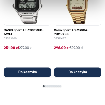
CASIO Sport AE-1200WHD-
Casio Sport AQ-230GA-
1AVEF
9DMQYES
03362600
03311457
251,00 zł
279,00 zł
296,00 zł
329,00 zł
Do koszyka
Do koszyka