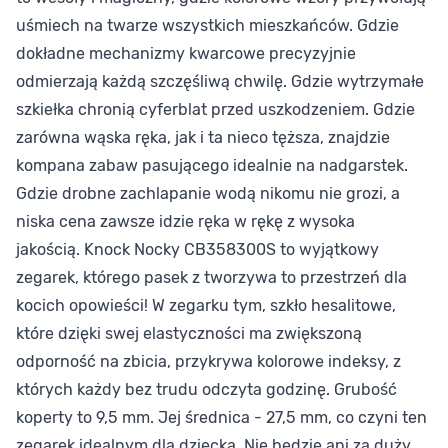
uśmiech na twarze wszystkich mieszkańców. Gdzie
dokładne mechanizmy kwarcowe precyzyjnie
odmierzają każdą szczęśliwą chwilę. Gdzie wytrzymałe
szkiełka chronią cyferblat przed uszkodzeniem. Gdzie
zarówna wąska ręka, jak i ta nieco tęższa, znajdzie
kompana zabaw pasującego idealnie na nadgarstek.
Gdzie drobne zachlapanie wodą nikomu nie grozi, a
niska cena zawsze idzie ręka w rękę z wysoka
jakością. Knock Nocky CB358300S to wyjątkowy
zegarek, którego pasek z tworzywa to przestrzeń dla
kocich opowieści! W zegarku tym, szkło hesalitowe,
które dzięki swej elastyczności ma zwiększoną
odporność na zbicia, przykrywa kolorowe indeksy, z
których każdy bez trudu odczyta godzinę. Grubość
koperty to 9,5 mm. Jej średnica - 27,5 mm, co czyni ten
zegarek idealnym dla dziecka. Nie będzie ani za duży