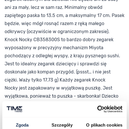
ani za mały, lecz w sam raz. Minimalny obwód
zapiętego paska to 13.5 cm, a maksymalny 17 cm. Pasek
będzie, więc mógł rosnąć razem z ręką małego
odkrywcy (oczywiście w ograniczonym zakresie).
Knock Nocky CB358300S to bardzo dobry zegarek
wyposażony w precyzyjny mechanizm Miyota
pochodzący z odległej wyspy, z kraju pysznego sushi.
Jest to idealny zegarek dziecięcy i sprawdzi się
doskonale jako kompan przygód. (pssst… i nie jest
ciężki. Waży tylko 17.73 g) Każdy zegarek Knock
Nocky jest zapakowany w wyjątkową puszkę. Jest
wyjątkowa, ponieważ to puszka - skarbonka! Dziecko
oprócz nauki odczytywania godziny, może również
nauczyć się odkładać pieniążki :)
Zgoda
Szczegóły
O plikach cookies
Parametry