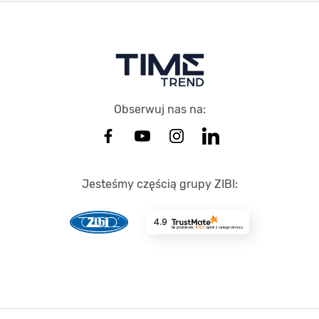
Stopka Timetrend
Obserwuj nas na:
Jesteśmy częścią grupy ZIBI:
4.9
Na podstawie
8723
opinii
z całego okresu