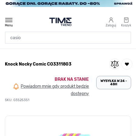
Przejdź do treści
Menu
Zaloguj
Koszyk
Strona Główna
Knock Nocky Comic CO3311803
/
Knock Nocky Comic CO3311803
BRAK NA STANIE
WYSYŁKA W 24 -
48H
Powiadom mnie gdy produkt będzie
dostępny
SKU: 03525351