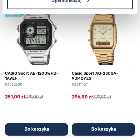
Poruszanie się po elementach karuzeli jest możliwe za pomocą klawis
Naciśnij, aby pominąć karuzelę
Naciśnij, aby przejść do nawigacji karuzeli
CASIO Sport AE-1200WHD-
Casio Sport AQ-230GA-
1AVEF
9DMQYES
03362600
03311457
251,00 zł
279,00 zł
296,00 zł
329,00 zł
Do koszyka
Do koszyka