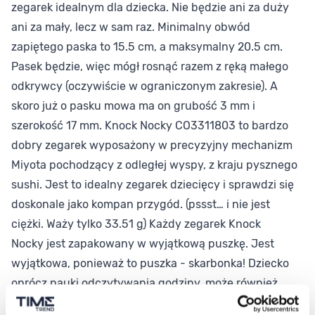
zegarek idealnym dla dziecka. Nie będzie ani za duży
ani za mały, lecz w sam raz. Minimalny obwód
zapiętego paska to 15.5 cm, a maksymalny 20.5 cm.
Pasek będzie, więc mógł rosnąć razem z ręką małego
odkrywcy (oczywiście w ograniczonym zakresie). A
skoro już o pasku mowa ma on grubość 3 mm i
szerokość 17 mm. Knock Nocky CO3311803 to bardzo
dobry zegarek wyposażony w precyzyjny mechanizm
Miyota pochodzący z odległej wyspy, z kraju pysznego
sushi. Jest to idealny zegarek dziecięcy i sprawdzi się
doskonale jako kompan przygód. (pssst… i nie jest
ciężki. Waży tylko 33.51 g) Każdy zegarek Knock
Nocky jest zapakowany w wyjątkową puszkę. Jest
wyjątkowa, ponieważ to puszka - skarbonka! Dziecko
oprócz nauki odczytywania godziny, może również
nauczyć się odkładać pieniążki :)