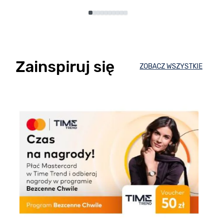
Zainspiruj się
ZOBACZ WSZYSTKIE
E