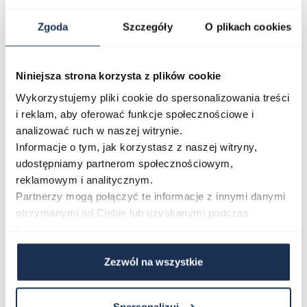
Parametry
Zgoda
Szczegóły
O plikach cookies
O marce
Niniejsza strona korzysta z plików cookie
Wykorzystujemy pliki cookie do spersonalizowania treści
Opinie
i reklam, aby oferować funkcje społecznościowe i
analizować ruch w naszej witrynie.
Informacje o tym, jak korzystasz z naszej witryny,
Zapytaj o produkt
udostępniamy partnerom społecznościowym,
reklamowym i analitycznym.
Partnerzy mogą połączyć te informacje z innymi danymi
Płatność i dostawa
otrzymanymi od Ciebie lub uzyskanymi podczas
korzystania z ich usług.
Zezwól na wszystkie
Najczęściej kupowane
Spersonalizuj