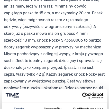
ani za mały, lecz w sam raz. Minimalny obwód
zapiętego paska to 15 cm, a maksymalny 20 cm. Pasek
będzie, więc mógł rosnąć razem z ręką małego
odkrywcy (oczywiście w ograniczonym zakresie). A
skoro już o pasku mowa ma on grubość 4 mm i
szerokość 18 mm. Knock Nocky SP3668006 to bardzo
dobry zegarek wyposażony w precyzyjny mechanizm
Miyota pochodzący z odległej wyspy, z kraju pysznego
sushi. Jest to idealny zegarek dziecięcy i sprawdzi się
doskonale jako kompan przygód. (pssst… i nie jest
ciężki. Waży tylko 42 g) Każdy zegarek Knock Nocky jest
zapakowany w wyjątkową puszkę. Jest wyjątkowa,
ponieważ to puszka - skarbonka! Dziecko oprócz nauki
odczytywania godziny, może również nauczyć się
odkładać pieniążki :)