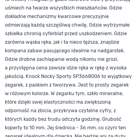
uśmiech na twarze wszystkich mieszkańców. Gdzie
dokładne mechanizmy kwarcowe precyzyjnie
odmierzają każdą szczęśliwą chwilę. Gdzie wytrzymałe
szkiełka chronią cyferblat przed uszkodzeniem. Gdzie
zarówna wąska ręka, jak i ta nieco tęższa, znajdzie
kompana zabaw pasującego idealnie na nadgarstek.
Gdzie drobne zachlapanie wodą nikomu nie grozi,
a przystępna cena zawsze idzie ręka w rękę z wysoka
jakością. Knock Nocky Sporty SP3668006 to wyjątkowy
zegarek, z paskiem z tworzywa. Jest to prosty zegarek
w różowym kolorze. W zegarku tym, szkło mineralne,
które dzięki swej elastyczności ma zwiększoną
odporność na zbicia, przykrywa czytelne cyfry, z
których każdy bez trudu odczyta godzinę. Grubość
koperty to 10 mm. Jej średnica - 36 mm, co czyni ten
zegarek idealnym dla dziecka. Nie będzie ani za duży