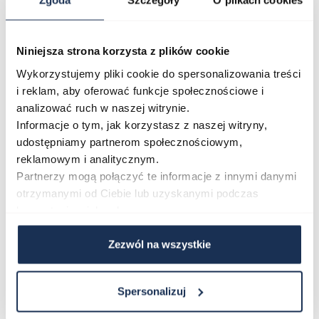
Zgoda
Szczegóły
O plikach cookies
Parametry
Niniejsza strona korzysta z plików cookie
Opinie
Wykorzystujemy pliki cookie do spersonalizowania treści
i reklam, aby oferować funkcje społecznościowe i
Zapytaj o produkt
analizować ruch w naszej witrynie.
Informacje o tym, jak korzystasz z naszej witryny,
udostępniamy partnerom społecznościowym,
Płatność i dostawa
reklamowym i analitycznym.
Partnerzy mogą połączyć te informacje z innymi danymi
otrzymanymi od Ciebie lub uzyskanymi podczas
korzystania z ich usług.
Najczęściej kupowane
Zezwól na wszystkie
Poruszanie się po elementach karuzeli jest możliwe za pomocą klawis
Naciśnij, aby pominąć karuzelę
Naciśnij, aby przejść do nawigacji karuzeli
Spersonalizuj