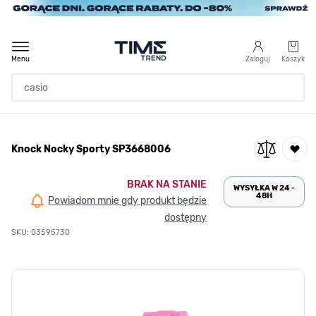
Przejdź do treści
Menu
Zaloguj
Koszyk
Strona Główna
Knock Nocky Sporty SP3668006
/
Knock Nocky Sporty SP3668006
BRAK NA STANIE
WYSYŁKA W 24 -
48H
Powiadom mnie gdy produkt będzie
dostępny
SKU: 03595730