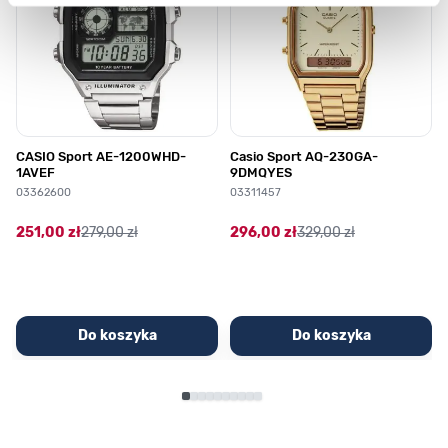
CASIO Sport AE-1200WHD-
Casio Sport AQ-230GA-
1AVEF
9DMQYES
03362600
03311457
251,00 zł
279,00 zł
296,00 zł
329,00 zł
Do koszyka
Do koszyka