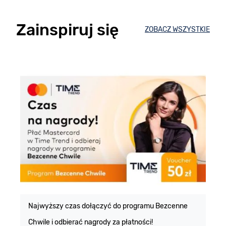
Zainspiruj się
ZOBACZ WSZYSTKIE
E
m
Najwyższy czas dołączyć do programu Bezcenne
Chwile i odbierać nagrody za płatności!