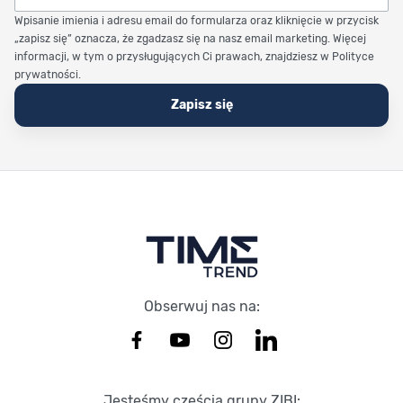
Wpisanie imienia i adresu email do formularza oraz kliknięcie w przycisk
„zapisz się” oznacza, że zgadzasz się na nasz email marketing. Więcej
informacji, w tym o przysługujących Ci prawach, znajdziesz w Polityce
prywatności.
Zapisz się
Stopka Timetrend
Obserwuj nas na:
Jesteśmy częścią grupy ZIBI: