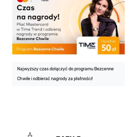
E
m
Najwyższy czas dołączyć do programu Bezcenne
Chwile i odbierać nagrody za płatności!