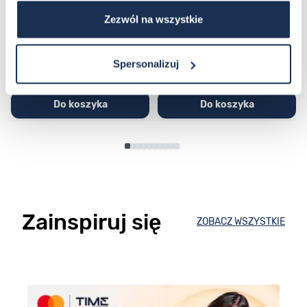
03362600
03311457
Zezwól na wszystkie
251,00 zł
279,00 zł
296,00 zł
329,00 zł
Spersonalizuj
Do koszyka
Do koszyka
Zainspiruj się
ZOBACZ WSZYSTKIE