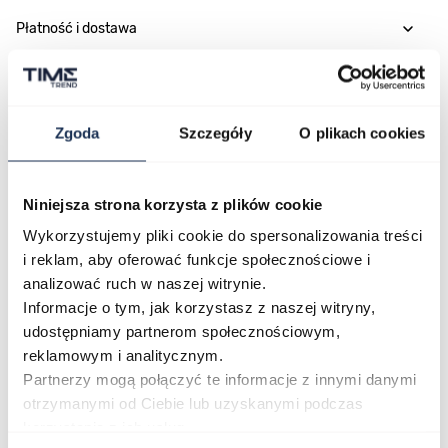
Płatność i dostawa
Najczęściej kupowane
Zgoda
Szczegóły
O plikach cookies
Niniejsza strona korzysta z plików cookie
Poruszanie się po elementach karuzeli jest możliwe za pomocą klawis
Naciśnij, aby pominąć karuzelę
Naciśnij, aby przejść do nawigacji karuzeli
Wykorzystujemy pliki cookie do spersonalizowania treści
i reklam, aby oferować funkcje społecznościowe i
analizować ruch w naszej witrynie.
Informacje o tym, jak korzystasz z naszej witryny,
udostępniamy partnerom społecznościowym,
reklamowym i analitycznym.
Partnerzy mogą połączyć te informacje z innymi danymi
otrzymanymi od Ciebie lub uzyskanymi podczas
CASIO Sport AE-1200WHD-
Casio Sport AQ-230GA-
korzystania z ich usług.
1AVEF
9DMQYES