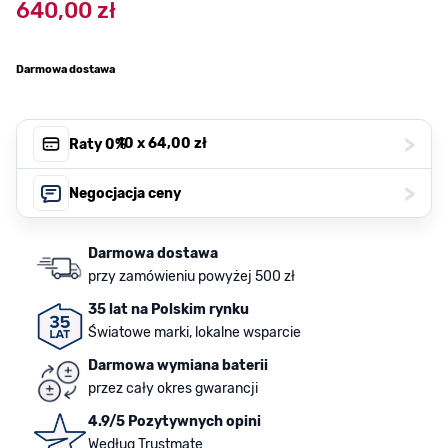
640,00 zł
Darmowa dostawa
>
, 10 x
64,00 zł
Raty 0%
>
Negocjacja ceny
Darmowa dostawa
przy zamówieniu powyżej 500 zł
35 lat na Polskim rynku
Światowe marki, lokalne wsparcie
Darmowa wymiana baterii
przez cały okres gwarancji
4.9/5 Pozytywnych opini
Według Trustmate