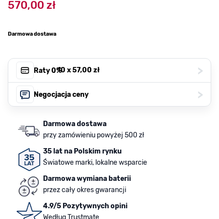
570,00 zł
Darmowa dostawa
>
, 10 x
57,00 zł
Raty 0%
>
Negocjacja ceny
Darmowa dostawa
przy zamówieniu powyżej 500 zł
35 lat na Polskim rynku
Światowe marki, lokalne wsparcie
Darmowa wymiana baterii
przez cały okres gwarancji
4.9/5 Pozytywnych opini
Według Trustmate