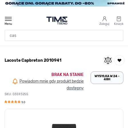
Przejdź do treści
Menu
Zaloguj
Koszyk
Strona Główna
Lacoste Capbreton 2010941
/
Lacoste Capbreton 2010941
BRAK NA STANIE
WYSYŁKA W 24 -
48H
Powiadom mnie gdy produkt będzie
dostępny
SKU: 03593255
5.0