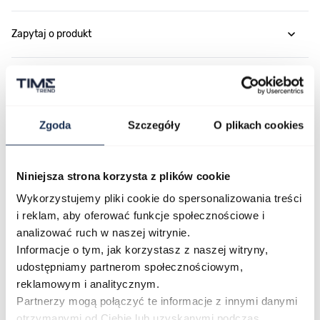
Zapytaj o produkt
Płatność i dostawa
Zgoda
Szczegóły
O plikach cookies
Najczęściej kupowane
Niniejsza strona korzysta z plików cookie
Wykorzystujemy pliki cookie do spersonalizowania treści
Poruszanie się po elementach karuzeli jest możliwe za pomocą klawis
Naciśnij, aby pominąć karuzelę
Naciśnij, aby przejść do nawigacji karuzeli
i reklam, aby oferować funkcje społecznościowe i
analizować ruch w naszej witrynie.
Informacje o tym, jak korzystasz z naszej witryny,
udostępniamy partnerom społecznościowym,
reklamowym i analitycznym.
Partnerzy mogą połączyć te informacje z innymi danymi
otrzymanymi od Ciebie lub uzyskanymi podczas