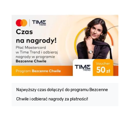
E
m
Najwyższy czas dołączyć do programu Bezcenne
Chwile i odbierać nagrody za płatności!