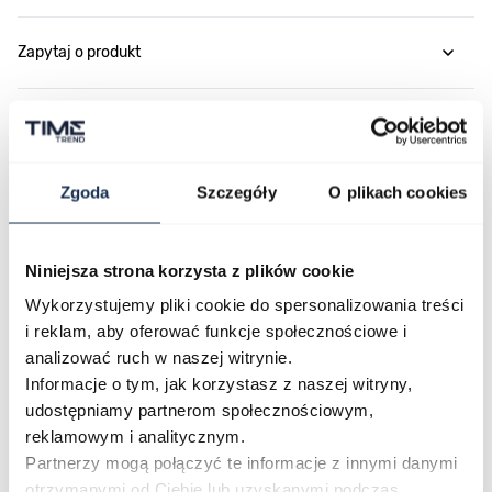
Zapytaj o produkt
Płatność i dostawa
Zgoda
Szczegóły
O plikach cookies
Najczęściej kupowane
Niniejsza strona korzysta z plików cookie
Wykorzystujemy pliki cookie do spersonalizowania treści
Poruszanie się po elementach karuzeli jest możliwe za pomocą klawis
Naciśnij, aby pominąć karuzelę
Naciśnij, aby przejść do nawigacji karuzeli
i reklam, aby oferować funkcje społecznościowe i
analizować ruch w naszej witrynie.
Informacje o tym, jak korzystasz z naszej witryny,
udostępniamy partnerom społecznościowym,
reklamowym i analitycznym.
Partnerzy mogą połączyć te informacje z innymi danymi
otrzymanymi od Ciebie lub uzyskanymi podczas