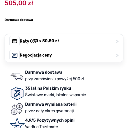
505,00 zł
Darmowa dostawa
>
, 10 x
50,50 zł
Raty 0%
>
Negocjacja ceny
Darmowa dostawa
przy zamówieniu powyżej 500 zł
35 lat na Polskim rynku
Światowe marki, lokalne wsparcie
Darmowa wymiana baterii
przez cały okres gwarancji
4.9/5 Pozytywnych opini
Według Trustmate