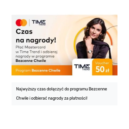
E
m
Najwyższy czas dołączyć do programu Bezcenne
Chwile i odbierać nagrody za płatności!