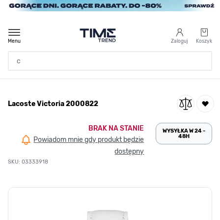
Przejdź do treści
Menu
Zaloguj
Koszyk
Strona Główna
Lacoste Victoria 2000822
/
Lacoste Victoria 2000822
BRAK NA STANIE
WYSYŁKA W 24 -
48H
Powiadom mnie gdy produkt będzie
dostępny
SKU: 03333918