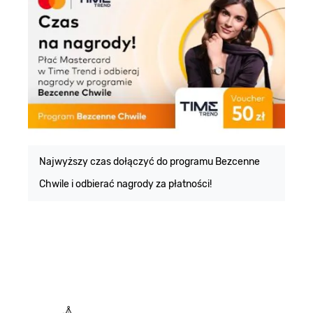
E
m
Najwyższy czas dołączyć do programu Bezcenne
Chwile i odbierać nagrody za płatności!