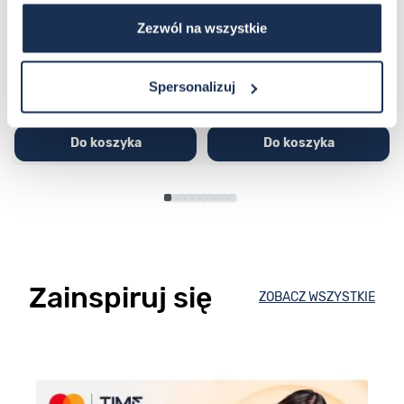
03362600
03311457
Zezwól na wszystkie
251,00 zł
279,00 zł
296,00 zł
329,00 zł
Spersonalizuj
Do koszyka
Do koszyka
Zainspiruj się
ZOBACZ WSZYSTKIE