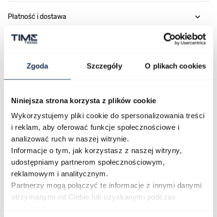
Płatność i dostawa
Najczęściej kupowane
Zgoda
Szczegóły
O plikach cookies
Niniejsza strona korzysta z plików cookie
Poruszanie się po elementach karuzeli jest możliwe za pomocą klawis
Naciśnij, aby pominąć karuzelę
Naciśnij, aby przejść do nawigacji karuzeli
Wykorzystujemy pliki cookie do spersonalizowania treści
i reklam, aby oferować funkcje społecznościowe i
analizować ruch w naszej witrynie.
Informacje o tym, jak korzystasz z naszej witryny,
udostępniamy partnerom społecznościowym,
reklamowym i analitycznym.
Partnerzy mogą połączyć te informacje z innymi danymi
otrzymanymi od Ciebie lub uzyskanymi podczas
CASIO Sport AE-1200WHD-
Casio Sport AQ-230GA-
korzystania z ich usług.
1AVEF
9DMQYES