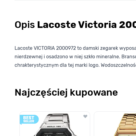
Opis
Lacoste Victoria 2
Lacoste VICTORIA 2000972 to damski zegarek wyposa
nierdzewnej i osadzono w niej szkło mineralne. Brans
chrakterystycznym dla tej marki logo. Wodoszczelno
Najczęściej kupowane
Poruszanie się po elementach karuzeli jest możliwe za pomocą k
Naciśnij, aby pominąć karuzelę
Naciśnij, aby przejść do nawigacji karuzeli