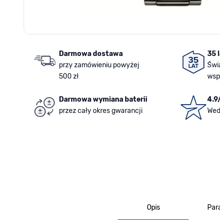
Darmowa dostawa
35 
przy zamówieniu powyżej
Świ
500 zł
wsp
Darmowa wymiana baterii
4.9
przez cały okres gwarancji
Wed
Opis
Par