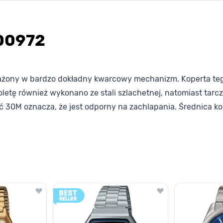
000972
żony w bardzo dokładny kwarcowy mechanizm. Koperta tego 
oletę również wykonano ze stali szlachetnej, natomiast tar
ść 30M oznacza, że jest odporny na zachlapania. Średnica 
lawisza tabulacji. Możesz pominąć karuzelę lub przejść bezpośrednio d