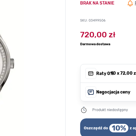
BRAK NA STANIE
SKU: 03499506
720,00 zł
Darmowa dostawa
, 10 x
72,00 z
Raty 0%
Negocjacja ceny
Produkt niedostępny
10%
Oszczędź do
z a