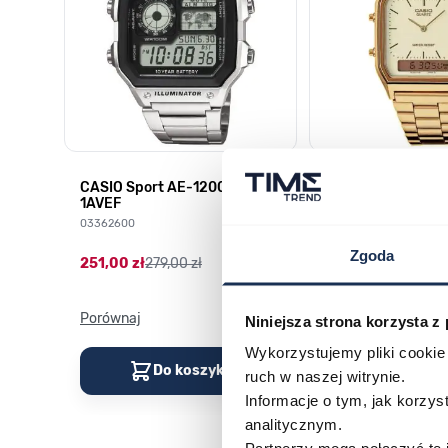
CASIO Sport AE-1200WHD-
Casio Sport AQ-
1AVEF
9DMQYES
03362600
03311457
Zgoda
251,00 zł
279,00 zł
296,00 zł
329,00 z
Porównaj
Porównaj
Niniejsza strona korzysta z
Wykorzystujemy pliki cookie 
Do koszyka
Do kos
ruch w naszej witrynie.
Informacje o tym, jak korzy
analitycznym.