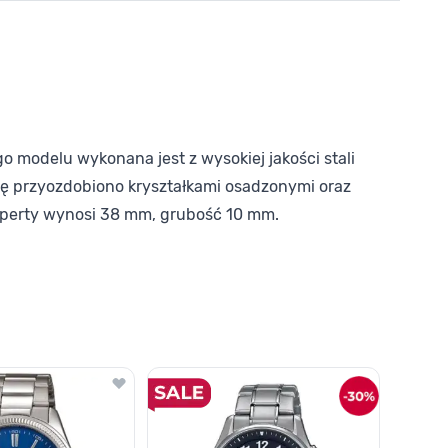
modelu wykonana jest z wysokiej jakości stali
czę przyozdobiono kryształkami osadzonymi oraz
koperty wynosi 38 mm, grubość 10 mm.
o nawigacji karuzeli za pomocą linka pomijającego.