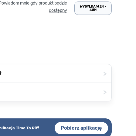
Powiadom mnie gdy produkt będzie
WYSYŁKA W 24 -
48H
dostępny
>
ł
>
Pobierz aplikację
plikacją Time To Riff