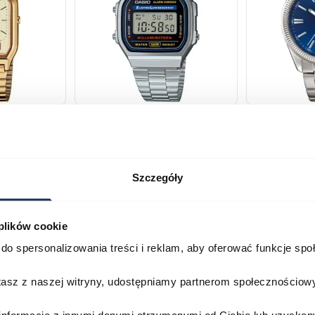
230GA-
CASIO Vintage A168WA-1YES
Casio Class
2AVEF
03378805
03709069
179,00 zł
199,00 zł
Szczegóły
ł
269,00 zł
29
Porównaj
Porównaj
 plików cookie
do spersonalizowania treści i reklam, aby oferować funkcje sp
zyka
Do koszyka
D
stasz z naszej witryny, udostępniamy partnerom społecznościo