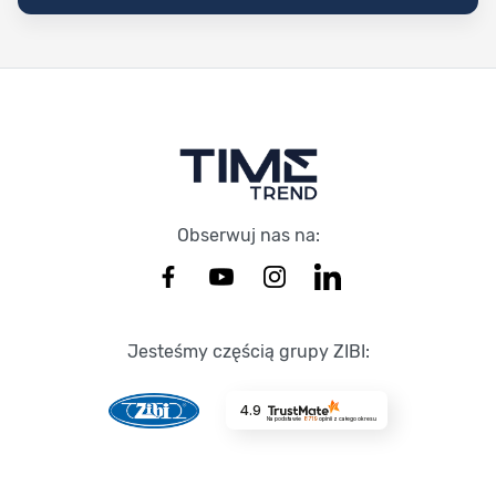
Stopka Timetrend
Obserwuj nas na:
Jesteśmy częścią grupy ZIBI:
4.9
Na podstawie
8719
opinii
z całego okresu