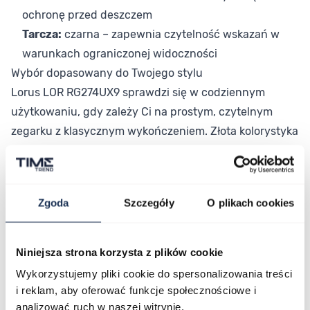
ochronę przed deszczem
Tarcza:
czarna – zapewnia czytelność wskazań w
warunkach ograniczonej widoczności
Wybór dopasowany do Twojego stylu
Lorus LOR RG274UX9 sprawdzi się w codziennym
użytkowaniu, gdy zależy Ci na prostym, czytelnym
zegarku z klasycznym wykończeniem. Złota kolorystyka
bransolety i koperty w połączeniu z czarną tarczą
tworzy elegancki zestaw, który pasuje do różnych
okazji. To model dla osób, które cenią funkcjonalność,
Zgoda
Szczegóły
O plikach cookies
trwałość i dobry stosunek jakości do ceny.
Połączenie stylu i funkcjonalności
Lorus LOR RG274UX9 to praktyczny wybór dla kobiet,
Niniejsza strona korzysta z plików cookie
które szukają niezawodnego zegarka z klasycznym,
Wykorzystujemy pliki cookie do spersonalizowania treści
złotym wykończeniem. Wybierz model, który łączy
i reklam, aby oferować funkcje społecznościowe i
czytelny odczyt, stalową konstrukcję i elegancki
analizować ruch w naszej witrynie.