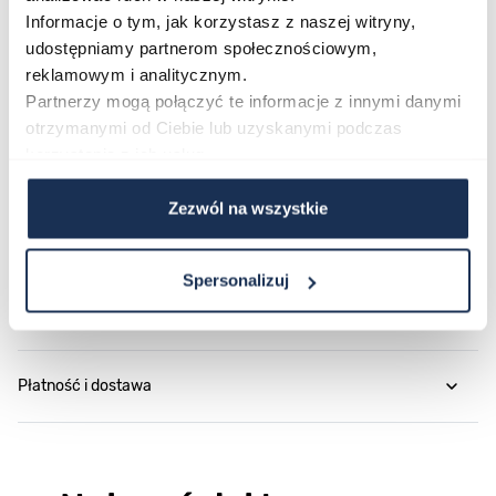
Informacje o tym, jak korzystasz z naszej witryny,
wygląd w jednej, przystępnej propozycji.
udostępniamy partnerom społecznościowym,
reklamowym i analitycznym.
Parametry
Partnerzy mogą połączyć te informacje z innymi danymi
otrzymanymi od Ciebie lub uzyskanymi podczas
korzystania z ich usług.
O marce
Zezwól na wszystkie
Opinie
Spersonalizuj
Zapytaj o produkt
Płatność i dostawa