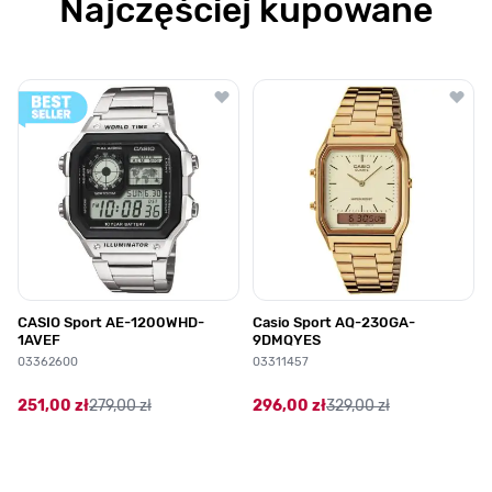
Najczęściej kupowane
Poruszanie się po elementach karuzeli jest możliwe za pomocą klawis
Naciśnij, aby pominąć karuzelę
Naciśnij, aby przejść do nawigacji karuzeli
CASIO Sport AE-1200WHD-
Casio Sport AQ-230GA-
1AVEF
9DMQYES
03362600
03311457
251,00 zł
279,00 zł
296,00 zł
329,00 zł