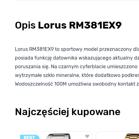
Opis
Lorus RM381EX9
Lorus RM381EX9 to sportowy model przeznaczony dla m
posiada funkcję datownika wskazującego aktualny dzi
poruszania się. Na czarnym cyferblacie umieszczono 
wytrzymałe szkło mineralne, które dodatkowo podkr
Wodoszczelność 100M umożliwia swobodny kontakt z
Najczęściej kupowane
Poruszanie się po elementach karuzeli jest możliwe za pomocą k
Naciśnij, aby pominąć karuzelę
Naciśnij, aby przejść do nawigacji karuzeli