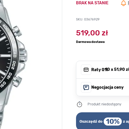
BRAK NA STANIE
SKU: 03676929
519,00 zł
Darmowa dostawa
, 10 x
51,90 z
Raty 0%
Negocjacja ceny
Produkt niedostępny
10%
Oszczędź do
z a