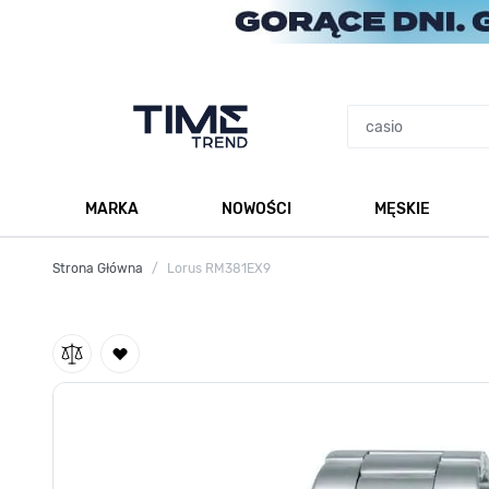
Przejdź do treści
MARKA
NOWOŚCI
MĘSKIE
Pokaż podmenu dla kategorii Marka
Po
Strona Główna
/
Lorus RM381EX9