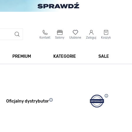
Kontakt
Salony
Ulubione
Zaloguj
Koszyk
PREMIUM
KATEGORIE
SALE
 Biżuteria
Pokaż podmenu dla kategorii Smartwatche
Pokaż podmenu dla kategorii Premium
Pokaż podmenu dla kateg
Pokaż 
Oficjalny dystrybutor