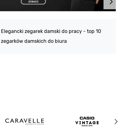
Atlan
188 -
Elegancki zegarek damski do pracy - top 10
kolek
zegarków damskich do biura