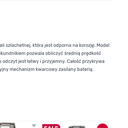
 szlachetnej, która jest odporna na korozję. Model
sekundnikiem pozwala obliczyć średnią prędkość
 odczyt jest łatwy i przyjemny. Całość przykrywa
yjny mechanizm kwarcowy zasilany baterią.
o nawigacji karuzeli za pomocą linka pomijającego.