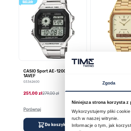
CASIO Sport AE-1200WHD-
Casio Sport AQ-
1AVEF
9DMQYES
03362600
03311457
Zgoda
251,00 zł
279,00 zł
296,00 zł
329,00 z
Niniejsza strona korzysta z
Porównaj
Porównaj
Wykorzystujemy pliki cookie 
ruch w naszej witrynie.
Do koszyka
Do kos
Informacje o tym, jak korzy