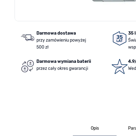
Darmowa dostawa
35 
przy zamówieniu powyżej
Świ
500 zł
wsp
Darmowa wymiana baterii
4.9
przez cały okres gwarancji
Wed
Opis
Par