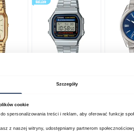
230GA-
CASIO Vintage A168WA-1YES
Casio Class
2AVEF
03378805
Szczegóły
03709069
179,00 zł
199,00 zł
ł
269,00 zł
29
 plików cookie
Porównaj
Porównaj
do spersonalizowania treści i reklam, aby oferować funkcje sp
zyka
Do koszyka
D
stasz z naszej witryny, udostępniamy partnerom społecznościo