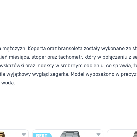
ężczyzn. Koperta oraz bransoleta zostały wykonane ze stali
eń miesiąca, stoper oraz tachometr, który w połączeniu z 
wskazówki oraz indeksy w srebrnym odcieniu, co sprawia, że
eśla wyjątkowy wygląd zegarka. Model wyposażono w precyz
 wodą.
lawisza tabulacji. Możesz pominąć karuzelę lub przejść bezpośrednio d