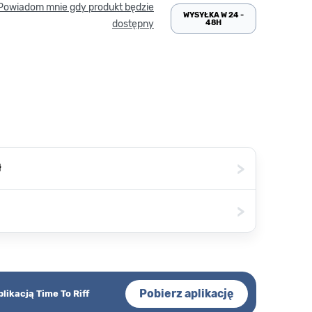
Powiadom mnie gdy produkt będzie
WYSYŁKA W 24 -
48H
dostępny
>
ł
>
Pobierz aplikację
plikacją Time To Riff