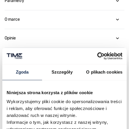
Parametry
O marce
Opinie
Zapytaj o produkt
Zgoda
Szczegóły
O plikach cookies
Płatność i dostawa
Niniejsza strona korzysta z plików cookie
Wykorzystujemy pliki cookie do spersonalizowania treści
Najczęściej kupowane
i reklam, aby oferować funkcje społecznościowe i
analizować ruch w naszej witrynie.
Informacje o tym, jak korzystasz z naszej witryny,
Poruszanie się po elementach karuzeli jest możliwe za pomocą klawis
Naciśnij, aby pominąć karuzelę
Naciśnij, aby przejść do nawigacji karuzeli