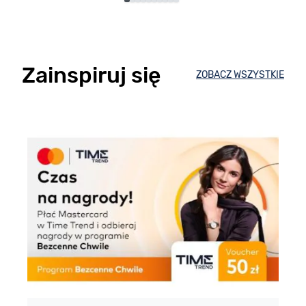
Zainspiruj się
ZOBACZ WSZYSTKIE
E
m