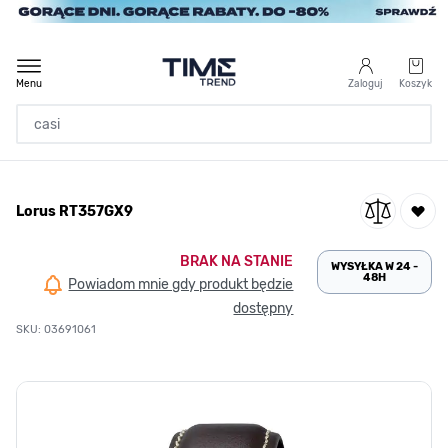
Przejdź do treści
Menu
Zaloguj
Koszyk
Strona Główna
Lorus RT357GX9
/
Lorus RT357GX9
BRAK NA STANIE
WYSYŁKA W 24 -
48H
Powiadom mnie gdy produkt będzie
dostępny
SKU: 03691061