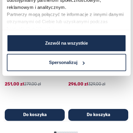
udostępniamy partnerom społecznościowym,
reklamowym i analitycznym.
Partnerzy mogą połączyć te informacje z innymi danymi
otrzymanymi od Ciebie lub uzyskanymi podczas
korzystania z ich usług.
Zezwól na wszystkie
CASIO Sport AE-1200WHD-
Casio Sport AQ-230GA-
Spersonalizuj
1AVEF
9DMQYES
03362600
03311457
251,00 zł
279,00 zł
296,00 zł
329,00 zł
Do koszyka
Do koszyka