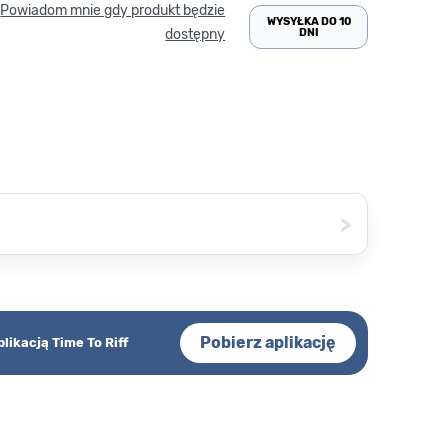
Powiadom mnie gdy produkt będzie
WYSYŁKA DO 10
DNI
dostępny
>
Pobierz aplikację
plikacją Time To Riff