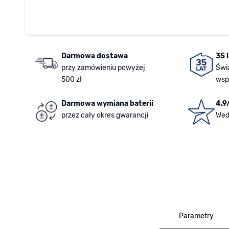
Darmowa dostawa
35 
przy zamówieniu powyżej
Świ
500 zł
wsp
Darmowa wymiana baterii
4.9
przez cały okres gwarancji
Wed
Parametry