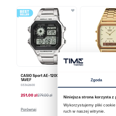
Poruszanie się po elementach karuzeli jest możliwe za pomocą k
Naciśnij, aby pominąć karuzelę
Naciśnij, aby przejść do nawigacji karuzeli
CASIO Sport AE-1200WHD-
Casio Sport AQ-
1AVEF
9DMQYES
Zgoda
03362600
03311457
251,00 zł
279,00 zł
296,00 zł
329,00 z
Niniejsza strona korzysta z
Wykorzystujemy pliki cookie 
Porównaj
Porównaj
ruch w naszej witrynie.