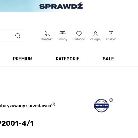
Kontakt
Salony
Ulubione
Zaloguj
Koszyk
PREMIUM
KATEGORIE
SALE
 Biżuteria
Pokaż podmenu dla kategorii Smartwatche
Pokaż podmenu dla kategorii Premium
Pokaż podmenu dla kateg
Pokaż 
utoryzowany sprzedawca
P2001-4/1