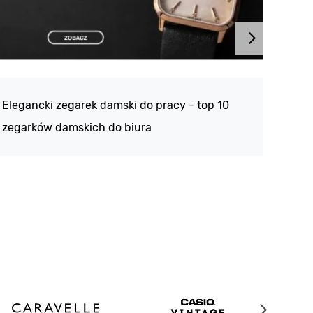
Atlan
188 -
Elegancki zegarek damski do pracy - top 10
kolek
zegarków damskich do biura