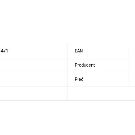
-4/1
EAN
Producent
Płeć