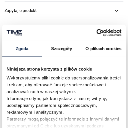
Zapytaj o produkt
Płatność i dostawa
Zgoda
Szczegóły
O plikach cookies
Najczęściej kupowane
Niniejsza strona korzysta z plików cookie
Wykorzystujemy pliki cookie do spersonalizowania treści
Poruszanie się po elementach karuzeli jest możliwe za pomocą klawis
Naciśnij, aby pominąć karuzelę
Naciśnij, aby przejść do nawigacji karuzeli
i reklam, aby oferować funkcje społecznościowe i
analizować ruch w naszej witrynie.
Informacje o tym, jak korzystasz z naszej witryny,
udostępniamy partnerom społecznościowym,
reklamowym i analitycznym.
Partnerzy mogą połączyć te informacje z innymi danymi
otrzymanymi od Ciebie lub uzyskanymi podczas