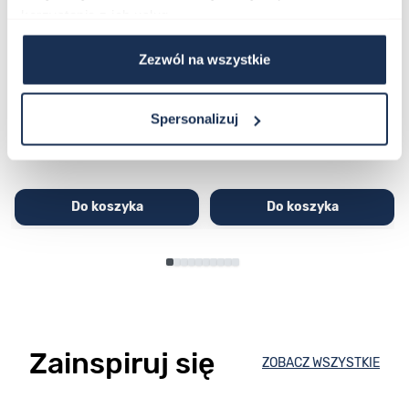
korzystania z ich usług.
CASIO Sport AE-1200WHD-
Casio Sport AQ-230GA-
Zezwól na wszystkie
1AVEF
9DMQYES
03362600
03311457
251,00 zł
279,00 zł
296,00 zł
329,00 zł
Spersonalizuj
Do koszyka
Do koszyka
Zainspiruj się
ZOBACZ WSZYSTKIE