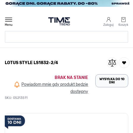
Przejdź do treści
Menu
Zaloguj
Koszyk
Strona Główna
LOTUS STYLE LS1832-2/4
/
LOTUS STYLE LS1832-2/4
BRAK NA STANIE
WYSYŁKA DO 10
DNI
Powiadom mnie gdy produkt będzie
dostępny
SKU: 05213511