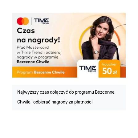
E
m
Najwyższy czas dołączyć do programu Bezcenne
Chwile i odbierać nagrody za płatności!