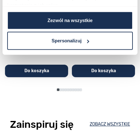
korzystania z ich usług.
CASIO Sport AE-1200WHD-
Casio Sport AQ-230GA-
Zezwól na wszystkie
1AVEF
9DMQYES
03362600
03311457
251,00 zł
279,00 zł
296,00 zł
329,00 zł
Spersonalizuj
Do koszyka
Do koszyka
Zainspiruj się
ZOBACZ WSZYSTKIE