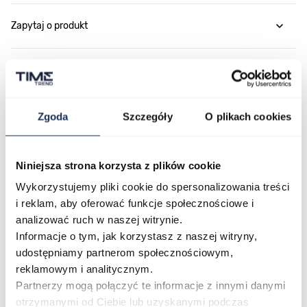
Zapytaj o produkt
Płatność i dostawa
Zgoda
Szczegóły
O plikach cookies
Najczęściej kupowane
Niniejsza strona korzysta z plików cookie
Wykorzystujemy pliki cookie do spersonalizowania treści
Poruszanie się po elementach karuzeli jest możliwe za pomocą klawis
Naciśnij, aby pominąć karuzelę
Naciśnij, aby przejść do nawigacji karuzeli
i reklam, aby oferować funkcje społecznościowe i
analizować ruch w naszej witrynie.
Informacje o tym, jak korzystasz z naszej witryny,
udostępniamy partnerom społecznościowym,
reklamowym i analitycznym.
Partnerzy mogą połączyć te informacje z innymi danymi
otrzymanymi od Ciebie lub uzyskanymi podczas