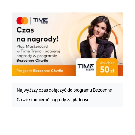
E
m
Najwyższy czas dołączyć do programu Bezcenne
Chwile i odbierać nagrody za płatności!