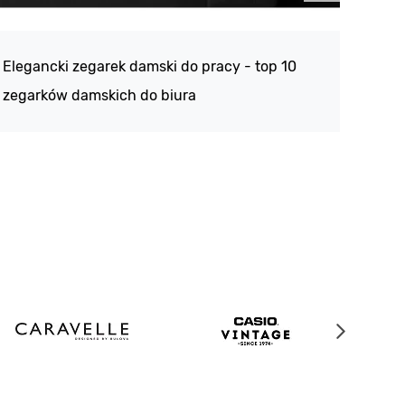
Atlan
188 -
Elegancki zegarek damski do pracy - top 10
kolek
zegarków damskich do biura