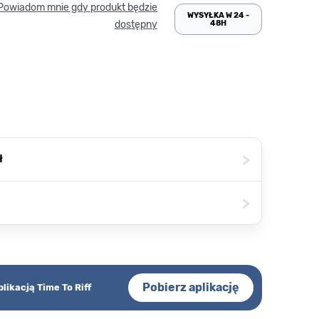
Powiadom mnie gdy produkt będzie
WYSYŁKA W 24 -
48H
dostępny
>
ł
>
Pobierz aplikację
plikacją Time To Riff