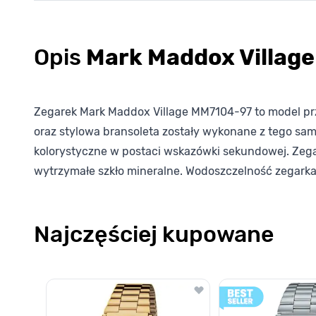
Opis
Mark Maddox Villag
Zegarek Mark Maddox Village MM7104-97 to model prz
oraz stylowa bransoleta zostały wykonane z tego sam
kolorystyczne w postaci wskazówki sekundowej. Ze
wytrzymałe szkło mineralne. Wodoszczelność zegarka
Najczęściej kupowane
Poruszanie się po elementach karuzeli jest możliwe za pomocą k
Naciśnij, aby pominąć karuzelę
Naciśnij, aby przejść do nawigacji karuzeli