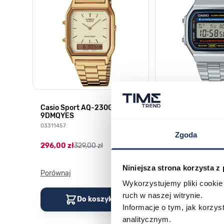
HD-
Casio Sport AQ-230GA-
CASIO Vintage A
9DMQYES
03378805
03311457
Zgoda
179,00 zł
199,00 zł
296,00 zł
329,00 zł
Niniejsza strona korzysta z
Porównaj
Porównaj
Wykorzystujemy pliki cookie 
ruch w naszej witrynie.
Do koszyka
Do kos
Informacje o tym, jak korzy
analitycznym.