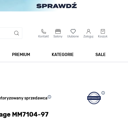
Kontakt
Salony
Ulubione
Zaloguj
Koszyk
PREMIUM
KATEGORIE
SALE
 Biżuteria
Pokaż podmenu dla kategorii Smartwatche
Pokaż podmenu dla kategorii Premium
Pokaż podmenu dla kateg
Pokaż 
utoryzowany sprzedawca
lage MM7104-97