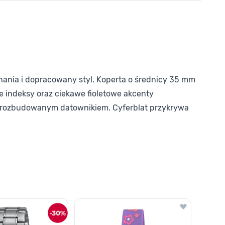
ania i dopracowany styl. Koperta o średnicy 35 mm
e indeksy oraz ciekawe fioletowe akcenty
 rozbudowanym datownikiem. Cyferblat przykrywa
o nawigacji karuzeli za pomocą linka pomijającego.