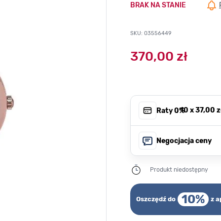
BRAK NA STANIE
SKU: 03556449
370,00 zł
, 10 x
37,00 z
Raty 0%
Negocjacja ceny
Produkt niedostępny
10%
Oszczędź do
z a