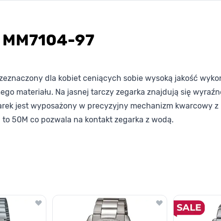
e MM7104-97
eznaczony dla kobiet ceniących sobie wysoką jakość wykon
ego materiału. Na jasnej tarczy zegarka znajdują się wyraźn
garek jest wyposażony w precyzyjny mechanizm kwarcowy z
 to 50M co pozwala na kontakt zegarka z wodą.
lawisza tabulacji. Możesz pominąć karuzelę lub przejść bezpośrednio d