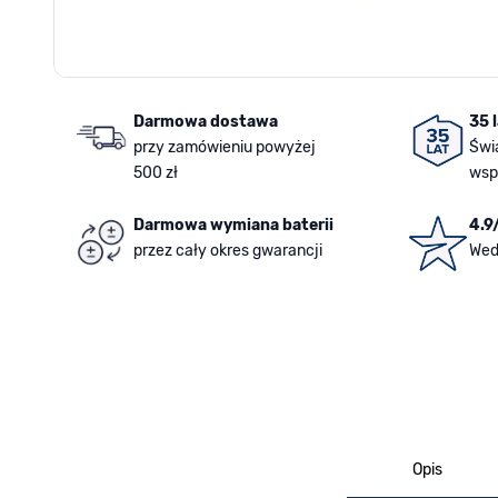
Darmowa dostawa
35 
przy zamówieniu powyżej
Świ
500 zł
wsp
Darmowa wymiana baterii
4.9
przez cały okres gwarancji
Wed
Opis