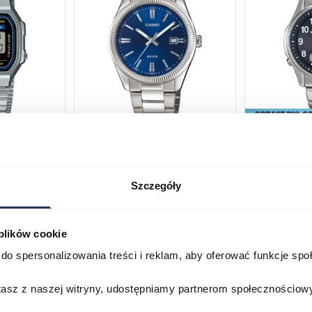
168WA-1YES
Casio Classic MTP-1302PD-
Casio Wave
2AVEF
M100TSE-1
03709069
03753024
Szczegóły
269,00 zł
299,00 zł
1 399,00 zł
Darmowa do
 plików cookie
Porównaj
Porównaj
do spersonalizowania treści i reklam, aby oferować funkcje sp
zyka
Do koszyka
D
stasz z naszej witryny, udostępniamy partnerom społecznościo