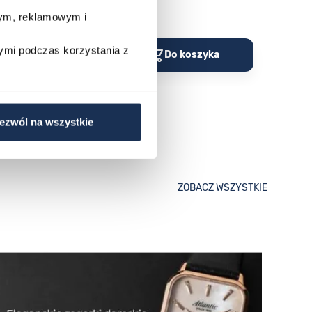
wym, reklamowym i
Porównaj
Porów
ymi podczas korzystania z
o koszyka
Do koszyka
ezwól na wszystkie
ZOBACZ WSZYSTKIE