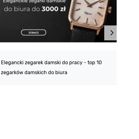
Atlan
188 -
Elegancki zegarek damski do pracy - top 10
kolek
zegarków damskich do biura