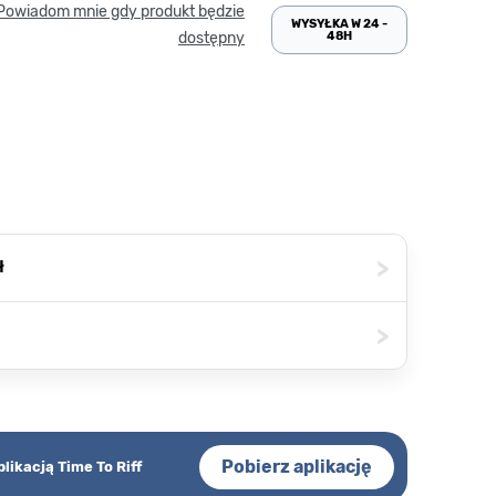
Powiadom mnie gdy produkt będzie
WYSYŁKA W 24 -
48H
dostępny
>
ł
>
Pobierz aplikację
plikacją Time To Riff