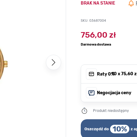
BRAK NA STANIE
SKU: 03687004
756,00 zł
Darmowa dostawa
, 10 x
75,60 z
Raty 0%
Negocjacja ceny
Produkt niedostępny
10%
Oszczędź do
z a