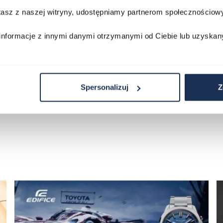
stasz z naszej witryny, udostępniamy partnerom społecznościo
Porównaj
Porównaj
informacje z innymi danymi otrzymanymi od Ciebie lub uzyskan
zyka
Do koszyka
D
Spersonalizuj
Z