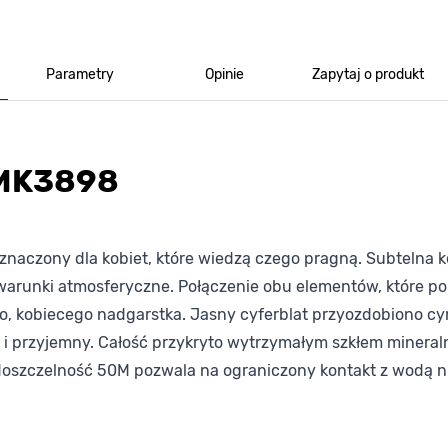
Parametry
Opinie
Zapytaj o produkt
 MK3898
naczony dla kobiet, które wiedzą czego pragną. Subtelna k
a warunki atmosferyczne. Połączenie obu elementów, które po
o, kobiecego nadgarstka. Jasny cyferblat przyozdobiono cy
y i przyjemny. Całość przykryto wytrzymałym szkłem mineraln
oszczelność 50M pozwala na ograniczony kontakt z wodą np