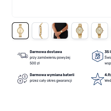
View larger image
View larger image
View larger image
View larger image
View la
Darmowa dostawa
35 
przy zamówieniu powyżej
Świ
500 zł
wsp
Darmowa wymiana baterii
4.9
przez cały okres gwarancji
Wed