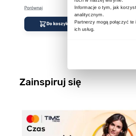
Informacje o tym, jak korzy
Porównaj
Porównaj
analitycznym.
Partnerzy mogą połączyć te 
Do koszyka
Do kos
ich usług.
Zainspiruj się