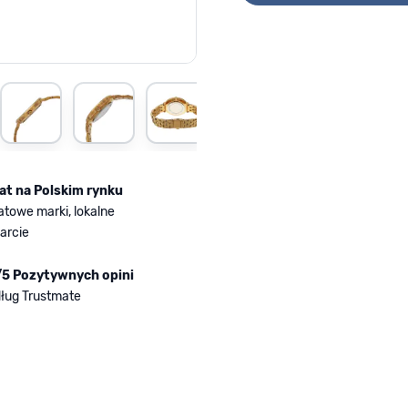
rger image
View larger image
View larger image
View larger image
View larger image
View larger im
Vi
lat na Polskim rynku
atowe marki, lokalne
arcie
/5 Pozytywnych opini
ług Trustmate