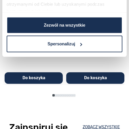
otrzymanymi od Ciebie lub uzyskanymi podczas
korzystania z ich usług.
Zezwól na wszystkie
CASIO Sport AE-1200WHD-
Casio Sport AQ-230GA-
1AVEF
9DMQYES
03362600
03311457
Spersonalizuj
251,00 zł
279,00 zł
296,00 zł
329,00 zł
Do koszyka
Do koszyka
Zainspiruj się
ZOBACZ WSZYSTKIE