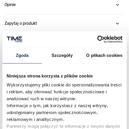
Opinie
Zapytaj o produkt
Płatność i dostawa
Zgoda
Szczegóły
O plikach cookies
Najczęściej kupowane
Niniejsza strona korzysta z plików cookie
Wykorzystujemy pliki cookie do spersonalizowania treści
i reklam, aby oferować funkcje społecznościowe i
Poruszanie się po elementach karuzeli jest możliwe za pomocą klawis
Naciśnij, aby pominąć karuzelę
Naciśnij, aby przejść do nawigacji karuzeli
analizować ruch w naszej witrynie.
Informacje o tym, jak korzystasz z naszej witryny,
udostępniamy partnerom społecznościowym,
reklamowym i analitycznym.
Partnerzy mogą połączyć te informacje z innymi danymi