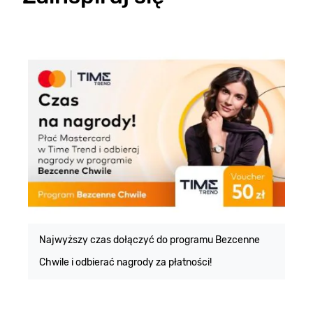
E
m
Najwyższy czas dołączyć do programu Bezcenne
Chwile i odbierać nagrody za płatności!