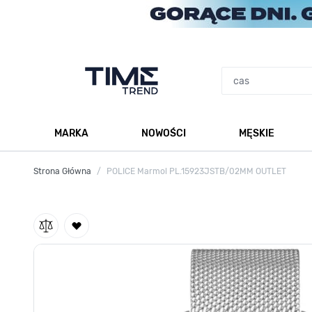
Przejdź do treści
MARKA
NOWOŚCI
MĘSKIE
Pokaż podmenu dla kategorii Marka
Po
Strona Główna
/
POLICE Marmol PL.15923JSTB/02MM OUTLET