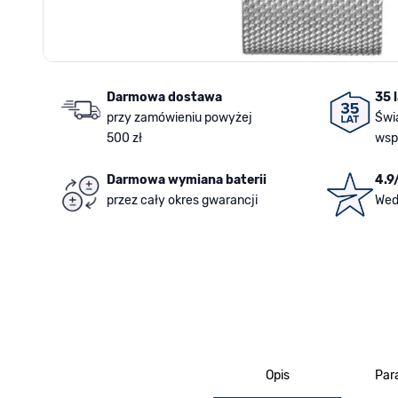
Darmowa dostawa
35 
przy zamówieniu powyżej
Świ
500 zł
wsp
Darmowa wymiana baterii
4.9
przez cały okres gwarancji
Wed
Opis
Par