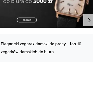
Atlan
188 -
Elegancki zegarek damski do pracy - top 10
kolek
zegarków damskich do biura