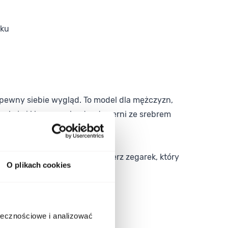
tku
 pewny siebie wygląd. To model dla mężczyzn,
ukcja i klasyczny kontrast czerni ze srebrem
dność w jednym modelu. Wybierz zegarek, który
O plikach cookies
e sprawdza się każdego dnia.
ołecznościowe i analizować