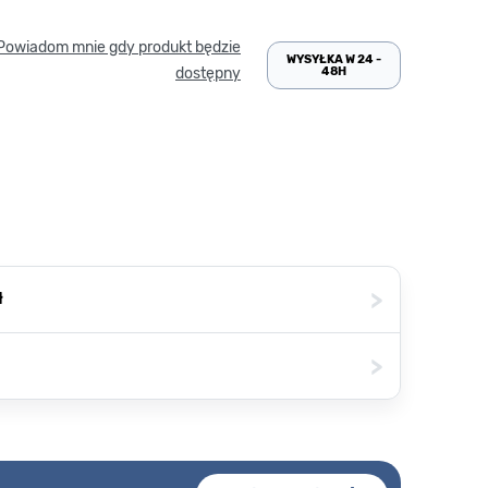
Powiadom mnie gdy produkt będzie
WYSYŁKA W 24 -
48H
dostępny
>
ł
>