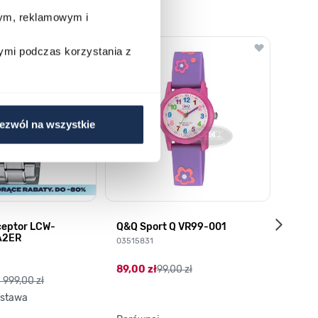
wym, reklamowym i
o nawigacji karuzeli za pomocą linka pomijającego.
ymi podczas korzystania z
ezwól na wszystkie
ceptor LCW-
Q&Q Sport Q VR99-001
Q VR
A2ER
03515831
03789
89,00 zł
99,00 zł
113,0
1 999,00 zł
stawa