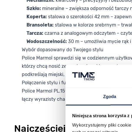
Mechanizm:
kwarcowy – precyzyjny i bezobsł
Szkło:
mineralne – zwiększa odporność tarczy 
Koperta:
stalowa o szerokości 42 mm – zapewn
Bransoleta:
stalowa w kolorze srebrnym – trwa
Tarcza:
czarna z analogowym odczytem – czyte
Wodoszczelność:
30 m – umożliwia mycie rąk 
Wybór dopasowany do Twojego stylu
Police Marmol sprawdzi się w codziennym użytkow
którzy chcą nosić zegarek z charakterem – bez pr
podkreślają miejski, nowoczesny styl noszenia.
Połączenie stylu i funkcjonalności
Police Marmol PL.15923JSTB/02MM to propozycja 
Zgoda
łączy wyrazisty charakter kolekcji Marmol z solidn
Niniejsza strona korzysta z
Wykorzystujemy pliki cookie 
Najczęściej kupowane
ruch w naszej witrynie.