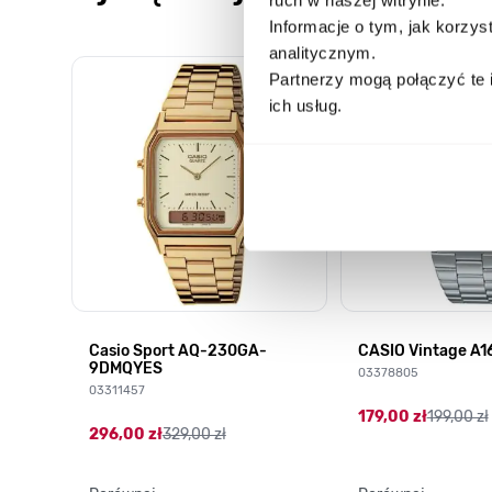
Informacje o tym, jak korzy
analitycznym.
Poruszanie się po elementach karuzeli jest możliwe za pomocą k
Naciśnij, aby pominąć karuzelę
Naciśnij, aby przejść do nawigacji karuzeli
Partnerzy mogą połączyć te 
ich usług.
HD-
Casio Sport AQ-230GA-
CASIO Vintage A
9DMQYES
03378805
03311457
179,00 zł
199,00 zł
296,00 zł
329,00 zł