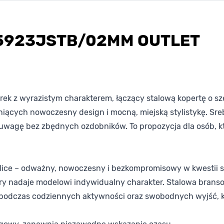
15923JSTB/02MM OUTLET
k z wyrazistym charakterem, łączący stalową kopertę o sz
cych nowoczesny design i mocną, miejską stylistykę. Srebrn
 uwagę bez zbędnych ozdobników. To propozycja dla osób, kt
olice – odważny, nowoczesny i bezkompromisowy w kwestii st
który nadaje modelowi indywidualny charakter. Stalowa brans
ę podczas codziennych aktywności oraz swobodnych wyjść, 