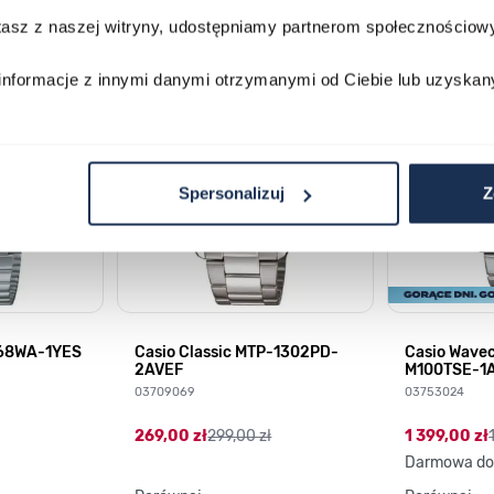
stasz z naszej witryny, udostępniamy partnerom społecznościo
lawisza tabulacji. Możesz pominąć karuzelę lub przejść bezpośrednio d
informacje z innymi danymi otrzymanymi od Ciebie lub uzyskan
Spersonalizuj
Z
168WA-1YES
Casio Classic MTP-1302PD-
Casio Wave
2AVEF
M100TSE-1
03709069
03753024
269,00 zł
299,00 zł
1 399,00 zł
Darmowa do