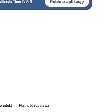
Pobierz aplikację
plikacją Time To Riff
 produkt
Płatność i dostawa