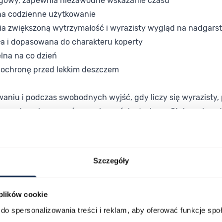
ugowy, zapewnia niezawodne wskazanie czasu
na codzienne użytkowanie
ia zwiększoną wytrzymałość i wyrazisty wygląd na nadgars
ła i dopasowana do charakteru koperty
lna na co dzień
i ochronę przed lekkim deszczem
aniu i podczas swobodnych wyjść, gdy liczy się wyrazisty,
zepychu, ale z wyraźną osobowością designu. Stalowa konstr
dla osób, które cenią odważny design i codzienną niezawo
Szczegóły
ą konstrukcją ze stali szlachetnej i przekonaj się, jak dobrz
 plików cookie
do spersonalizowania treści i reklam, aby oferować funkcje sp