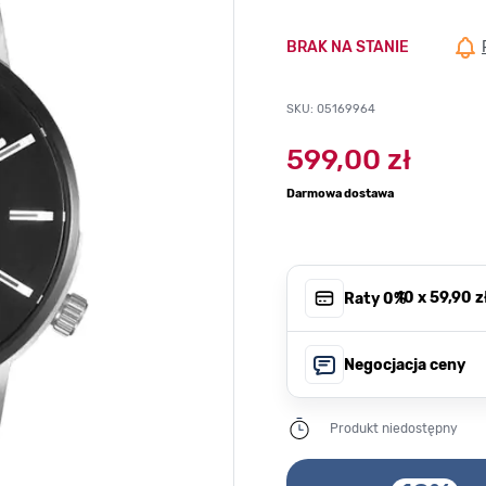
BRAK NA STANIE
SKU: 05169964
599,00 zł
Darmowa dostawa
, 10 x
59,90 z
Raty 0%
Negocjacja ceny
Produkt niedostępny