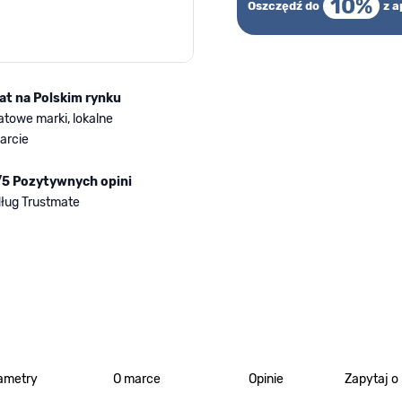
10%
Oszczędź do
z a
lat na Polskim rynku
atowe marki, lokalne
arcie
/5 Pozytywnych opini
ług Trustmate
ametry
O marce
Opinie
Zapytaj o