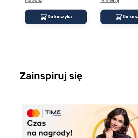
Porównaj
Porównaj
Do koszyka
Do kos
Zainspiruj się