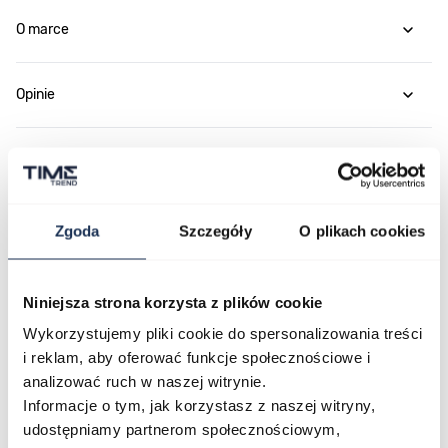
O marce
Opinie
Zapytaj o produkt
Płatność i dostawa
Zgoda
Szczegóły
O plikach cookies
Niniejsza strona korzysta z plików cookie
Najczęściej kupowane
Wykorzystujemy pliki cookie do spersonalizowania treści
i reklam, aby oferować funkcje społecznościowe i
analizować ruch w naszej witrynie.
Poruszanie się po elementach karuzeli jest możliwe za pomocą klawis
Naciśnij, aby pominąć karuzelę
Naciśnij, aby przejść do nawigacji karuzeli
Informacje o tym, jak korzystasz z naszej witryny,
udostępniamy partnerom społecznościowym,