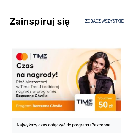
Zainspiruj się
ZOBACZ WSZYSTKIE
E
m
Najwyższy czas dołączyć do programu Bezcenne