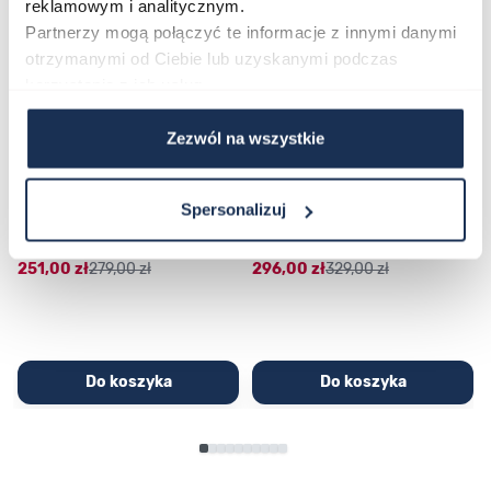
reklamowym i analitycznym.
Partnerzy mogą połączyć te informacje z innymi danymi
otrzymanymi od Ciebie lub uzyskanymi podczas
korzystania z ich usług.
Zezwól na wszystkie
CASIO Sport AE-1200WHD-
Casio Sport AQ-230GA-
1AVEF
9DMQYES
Spersonalizuj
03362600
03311457
251,00 zł
279,00 zł
296,00 zł
329,00 zł
Do koszyka
Do koszyka