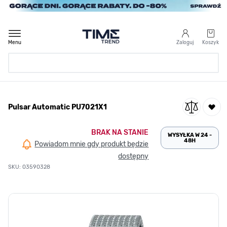
Przejdź do treści
Menu
Zaloguj
Koszyk
Strona Główna
Pulsar Automatic PU7021X1
/
Pulsar Automatic PU7021X1
BRAK NA STANIE
WYSYŁKA W 24 -
48H
Powiadom mnie gdy produkt będzie
dostępny
SKU: 03590328