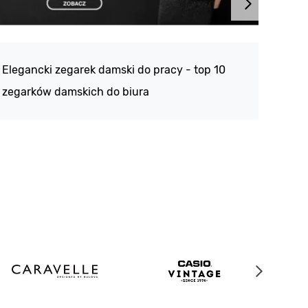
Atlan
188 -
Elegancki zegarek damski do pracy - top 10
kolek
zegarków damskich do biura