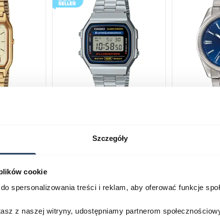
230GA-
CASIO Vintage A168WA-1YES
Casio Class
2AVEF
03378805
Szczegóły
03709069
179,00 zł
199,00 zł
ł
269,00 zł
29
 plików cookie
Porównaj
Porównaj
do spersonalizowania treści i reklam, aby oferować funkcje sp
zyka
Do koszyka
D
stasz z naszej witryny, udostępniamy partnerom społecznościo