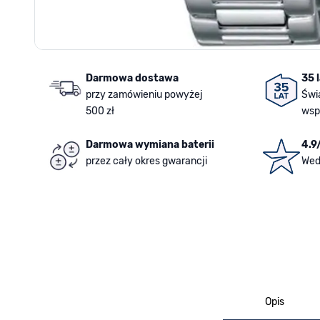
Darmowa dostawa
35 
przy zamówieniu powyżej
Świ
500 zł
wsp
Darmowa wymiana baterii
4.9
przez cały okres gwarancji
Wed
Opis