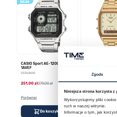
CASIO Sport AE-1200WHD-
Casio Sport AQ-
1AVEF
9DMQYES
03362600
03311457
Zgoda
251,00 zł
279,00 zł
296,00 zł
329,00 z
Niniejsza strona korzysta z
Porównaj
Porównaj
Wykorzystujemy pliki cookie 
ruch w naszej witrynie.
Do koszyka
Do kos
Informacje o tym, jak korzy