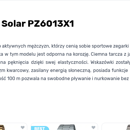
 Solar PZ6013X1
aktywnych mężczyzn, którzy cenią sobie sportowe zegarki 
ta w tym modelu jest odporna na korozję. Ciemna tarcza z j
a pęknięcia dzięki swej elastyczności. Wskazówki został
m kwarcowy, zasilany energią słoneczną, posiada funkcje
lność 100 m pozwala na swobodne pływanie i nurkowanie bez
lawisza tabulacji. Możesz pominąć karuzelę lub przejść bezpośrednio d