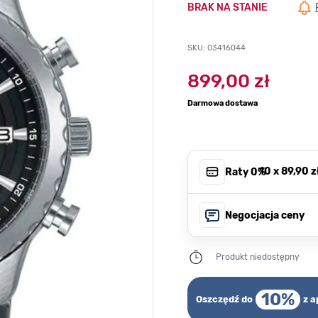
BRAK NA STANIE
SKU: 03416044
899,00 zł
Darmowa dostawa
, 10 x
89,90 z
Raty 0%
Negocjacja ceny
Produkt niedostępny
10%
Oszczędź do
z a