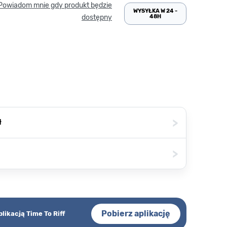
Powiadom mnie gdy produkt będzie
WYSYŁKA W 24 -
48H
dostępny
>
ł
>
Pobierz aplikację
plikacją Time To Riff