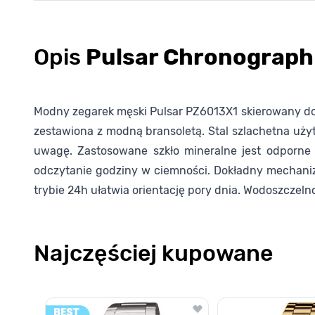
Opis
Pulsar Chronograph
Modny zegarek męski Pulsar PZ6013X1 skierowany do 
zestawiona z modną bransoletą. Stal szlachetna uży
uwagę. Zastosowane szkło mineralne jest odporne n
odczytanie godziny w ciemności. Dokładny mechaniz
trybie 24h ułatwia orientację pory dnia. Wodoszcze
Najczęściej kupowane
Poruszanie się po elementach karuzeli jest możliwe za pomocą k
Naciśnij, aby pominąć karuzelę
Naciśnij, aby przejść do nawigacji karuzeli