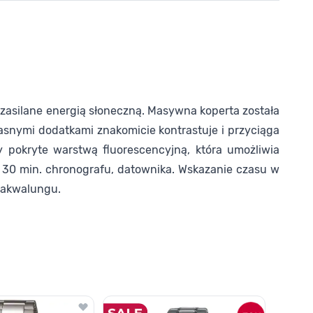
zasilane energią słoneczną. Masywna koperta została
asnymi dodatkami znakomicie kontrastuje i przyciąga
y pokryte warstwą fluorescencyjną, która umożliwia
 30 min. chronografu, datownika. Wskazanie czasu w
 akwalungu.
o nawigacji karuzeli za pomocą linka pomijającego.