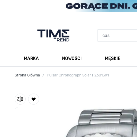
Przejdź do treści
MARKA
NOWOŚCI
MĘSKIE
Pokaż podmenu dla kategorii Marka
Po
Strona Główna
/
Pulsar Chronograph Solar PZ6013X1