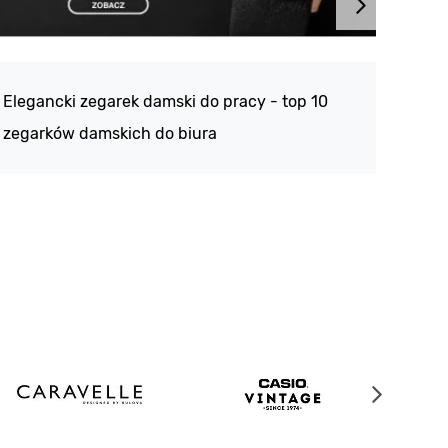
Atlan
188 -
Elegancki zegarek damski do pracy - top 10
kolek
zegarków damskich do biura