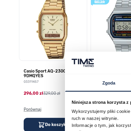
HD-
Casio Sport AQ-230GA-
CASIO Vintage A
9DMQYES
03378805
03311457
Zgoda
179,00 zł
199,00 zł
296,00 zł
329,00 zł
Niniejsza strona korzysta z
Porównaj
Porównaj
Wykorzystujemy pliki cookie 
ruch w naszej witrynie.
Do koszyka
Do kos
Informacje o tym, jak korzy