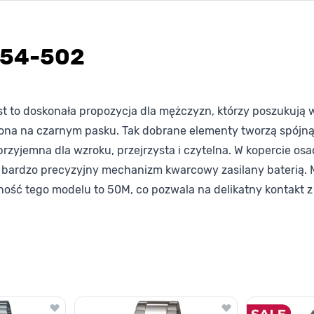
A54-502
t to doskonała propozycja dla mężczyzn, którzy poszukują 
ona na czarnym pasku. Tak dobrane elementy tworzą spójną 
przyjemna dla wzroku, przejrzysta i czytelna. W kopercie os
a bardzo precyzyjny mechanizm kwarcowy zasilany baterią
ść tego modelu to 50M, co pozwala na delikatny kontakt z 
lawisza tabulacji. Możesz pominąć karuzelę lub przejść bezpośrednio d