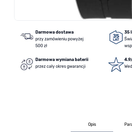
Darmowa dostawa
35 
przy zamówieniu powyżej
Świ
500 zł
wsp
Darmowa wymiana baterii
4.9
przez cały okres gwarancji
Wed
Opis
Par