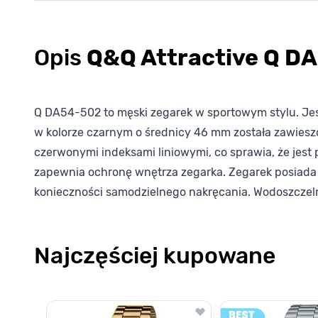
Opis
Q&Q Attractive Q D
Q DA54-502 to męski zegarek w sportowym stylu. Jes
w kolorze czarnym o średnicy 46 mm została zawiesz
czerwonymi indeksami liniowymi, co sprawia, że jest 
zapewnia ochronę wnętrza zegarka. Zegarek posiad
konieczności samodzielnego nakręcania. Wodoszczelno
Najczęściej kupowane
Poruszanie się po elementach karuzeli jest możliwe za pomocą k
Naciśnij, aby pominąć karuzelę
Naciśnij, aby przejść do nawigacji karuzeli