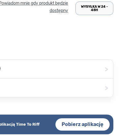
Powiadom mnie gdy produkt będzie
WYSYŁKA W 24 -
48H
dostępny
>
ł
>
Pobierz aplikację
plikacją Time To Riff