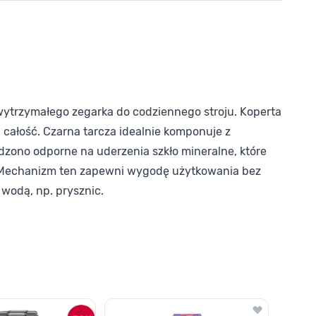
wytrzymałego zegarka do codziennego stroju. Koperta
całość. Czarna tarcza idealnie komponuje z
adzono odporne na uderzenia szkło mineralne, które
. Mechanizm ten zapewni wygodę użytkowania bez
wodą, np. prysznic.
o nawigacji karuzeli za pomocą linka pomijającego.