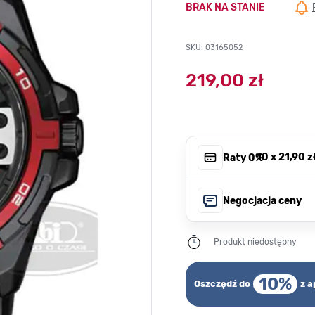
BRAK NA STANIE
SKU: 03165052
219,00 zł
, 10 x
21,90 z
Raty 0%
Negocjacja ceny
Produkt niedostępny
10%
Oszczędź do
z a