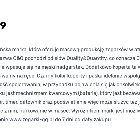
09
ońska marka, która oferuje masową produkcję zegarków w at
nazwa Q&Q pochodzi od słów Quality&Quantity, co oznacza J
ie wpasuje się na męski nadgarstek. Dodatkowo koperta ta w
zuwalny na ręce. Czarny kolor koperty i paska idelanie wsp
iwość spolerowania, w przypadku pojawienia się jakichkolwie
ku jest mechnizmem kwarcowym (bateria), który jest bezawar
er, timer, datownik oraz podświetlenie więc może służyc też 
z nim, nurkowanie w masce. Wyróżnikiem marki jest możliwo
nie www.zegarki-qq.pl do 7 dni od daty zakupu.