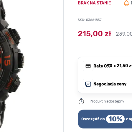
BRAK NA STANIE
SKU: 03661857
215,00 zł
239,00
, 10 x
21,50 z
Raty 0%
Negocjacja ceny
Produkt niedostępny
10%
Oszczędź do
z a