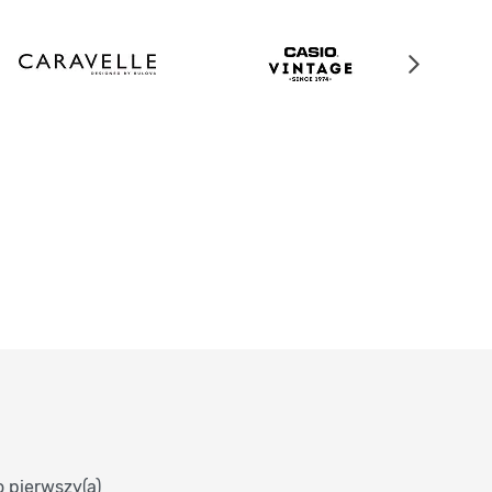
o pierwszy(a)