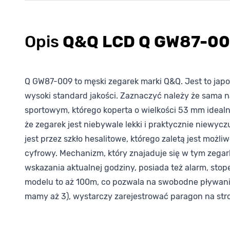
Opis
Q&Q LCD Q GW87-0
Q GW87-009 to męski zegarek marki Q&Q. Jest to jap
wysoki standard jakości. Zaznaczyć należy że sama 
sportowym, którego koperta o wielkości 53 mm idealn
że zegarek jest niebywale lekki i praktycznie niewyc
jest przez szkło hesalitowe, którego zaletą jest możl
cyfrowy. Mechanizm, który znajaduje się w tym zegar
wskazania aktualnej godziny, posiada też alarm, stop
modelu to aż 100m, co pozwala na swobodne pływanie 
mamy aż 3), wystarczy zarejestrować paragon na stro