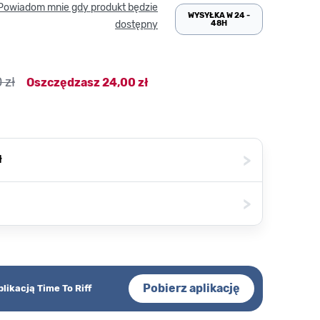
Powiadom mnie gdy produkt będzie
WYSYŁKA W 24 -
48H
dostępny
 zł
Oszczędzasz
24,00 zł
>
ł
>
Pobierz aplikację
plikacją Time To Riff