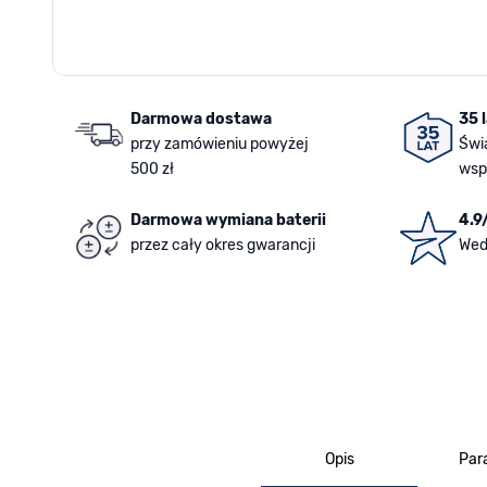
Darmowa dostawa
35 
przy zamówieniu powyżej
Świ
500 zł
wsp
Darmowa wymiana baterii
4.9
przez cały okres gwarancji
Wed
Opis
Par