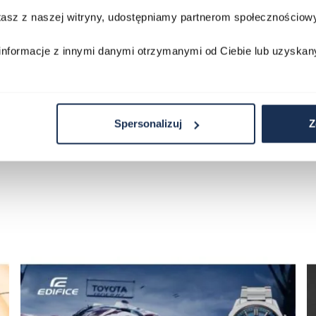
Darmowa do
stasz z naszej witryny, udostępniamy partnerom społecznościo
Porównaj
Porównaj
informacje z innymi danymi otrzymanymi od Ciebie lub uzyskan
zyka
Do koszyka
D
Spersonalizuj
Z