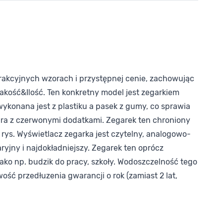
rakcyjnych wzorach i przystępnej cenie, zachowując
akość&Ilość. Ten konkretny model jest zegarkiem
ykonana jest z plastiku a pasek z gumy, co sprawia
ółgra z czerwonymi dodatkami. Zegarek ten chroniony
k rys. Wyświetlacz zegarka jest czytelny, analogowo-
yjny i najdokładniejszy. Zegarek ten oprócz
jako np. budzik do pracy, szkoły. Wodoszczelność tego
ść przedłuzenia gwarancji o rok (zamiast 2 lat,