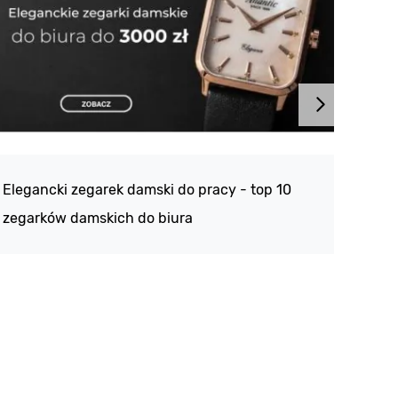
Atlan
188 -
Elegancki zegarek damski do pracy - top 10
kolek
zegarków damskich do biura