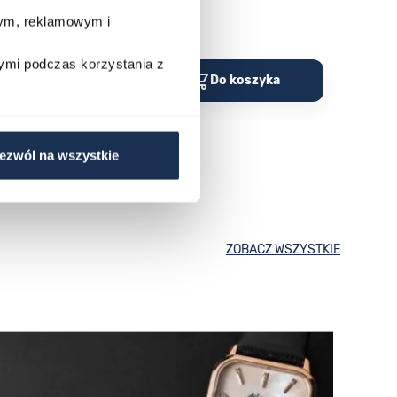
stawa
wym, reklamowym i
Porównaj
Porów
ymi podczas korzystania z
o koszyka
Do koszyka
ezwól na wszystkie
ZOBACZ WSZYSTKIE