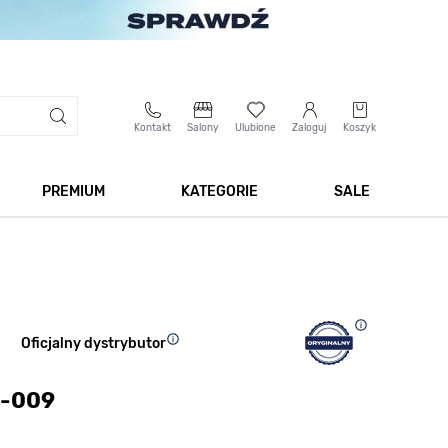
Kontakt
Salony
Ulubione
Zaloguj
Koszyk
PREMIUM
KATEGORIE
SALE
 Biżuteria
Pokaż podmenu dla kategorii Smartwatche
Pokaż podmenu dla kategorii Premium
Pokaż podmenu dla kateg
Pokaż 
Oficjalny dystrybutor
7-009