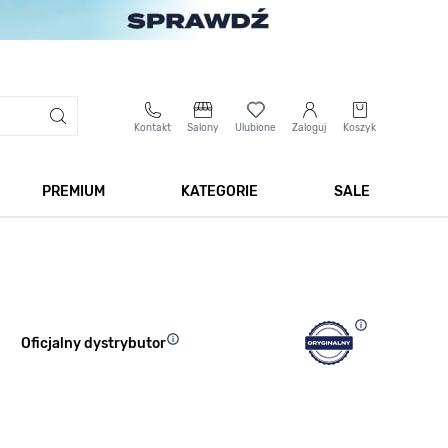
Kontakt
Salony
Ulubione
Zaloguj
Koszyk
PREMIUM
KATEGORIE
SALE
 Biżuteria
Pokaż podmenu dla kategorii Smartwatche
Pokaż podmenu dla kategorii Premium
Pokaż podmenu dla kateg
Pokaż 
Oficjalny dystrybutor