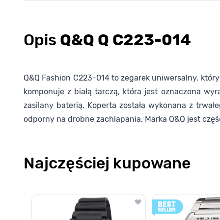
Opis
Q&Q Q C223-014
Q&Q Fashion C223-014 to zegarek uniwersalny, który m
komponuje z białą tarczą, która jest oznaczona wy
zasilany baterią. Koperta została wykonana z trwał
odporny na drobne zachlapania. Marka Q&Q jest częśc
Najczęściej kupowane
Poruszanie się po elementach karuzeli jest możliwe za pomocą k
Naciśnij, aby pominąć karuzelę
Naciśnij, aby przejść do nawigacji karuzeli