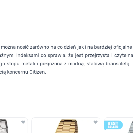
ożna nosić zarówno na co dzień jak i na bardziej oficjalne
raźnymi indeksami co sprawia, że jest przejrzysta i czyt
ego stopu metali i połączona z modną, stalową bransoletą.
ią koncernu Citizen.
lawisza tabulacji. Możesz pominąć karuzelę lub przejść bezpośrednio d