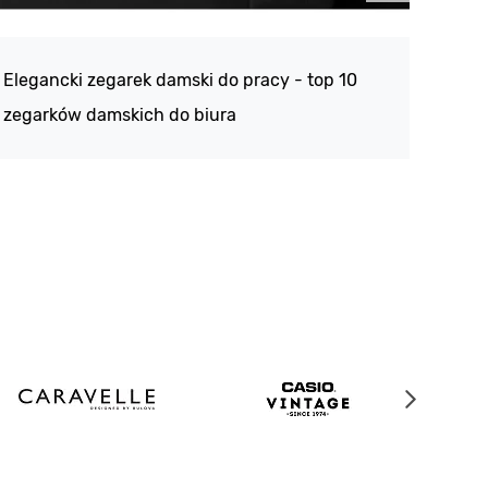
Atlan
188 -
Elegancki zegarek damski do pracy - top 10
kolek
zegarków damskich do biura