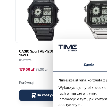
CASIO Sport AE-1200WH-
CASIO Sport AE-
1AVEF
1AVEF
03319194
03362600
Zgoda
179,00 zł
199,00 zł
251,00 zł
279,00 zł
Niniejsza strona korzysta z
Porównaj
Porównaj
Wykorzystujemy pliki cookie 
ruch w naszej witrynie.
Do koszyka
Do kos
Informacje o tym, jak korzy
analitycznym.