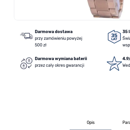
Darmowa dostawa
35 
przy zamówieniu powyżej
Świ
500 zł
wsp
Darmowa wymiana baterii
4.9
przez cały okres gwarancji
Wed
Opis
Par