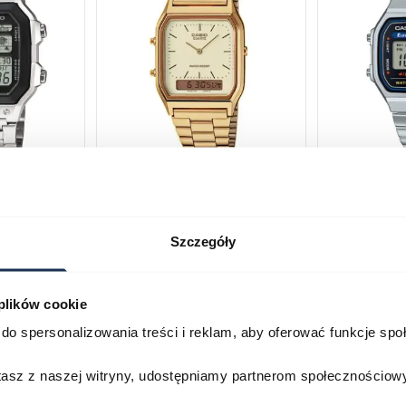
1200WHD-
Casio Sport AQ-230GA-
CASIO Vint
9DMQYES
03378805
03311457
Szczegóły
179,00 zł
19
296,00 zł
329,00 zł
 plików cookie
Porównaj
Porównaj
do spersonalizowania treści i reklam, aby oferować funkcje sp
zyka
Do koszyka
D
stasz z naszej witryny, udostępniamy partnerom społecznościo