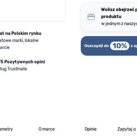
Wolisz obejrzeć
produktu
w jednym z naszy
lat na Polskim rynku
atowe marki, lokalne
10%
Oszczędź do
z a
arcie
/5 Pozytywnych opini
ług Trustmate
ametry
O marce
Opinie
Zapytaj o