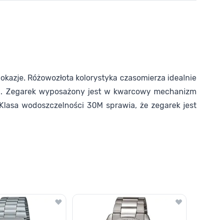
 okazje. Różowozłota kolorystyka czasomierza idealnie
elna. Zegarek wyposażony jest w kwarcowy mechanizm
 Klasa wodoszczelności 30M sprawia, że zegarek jest
o nawigacji karuzeli za pomocą linka pomijającego.