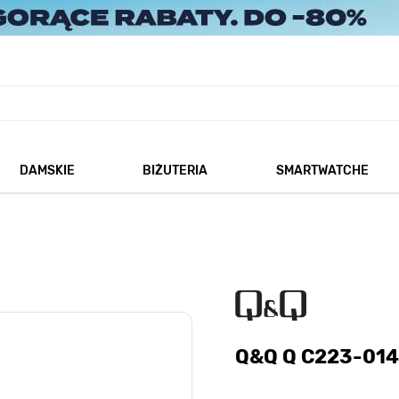
DAMSKIE
BIŻUTERIA
SMARTWATCHE
każ podmenu dla kategorii Męskie
Pokaż podmenu dla kategorii Damskie
Pokaż podmenu dla kategorii
Q&Q Q C223-014