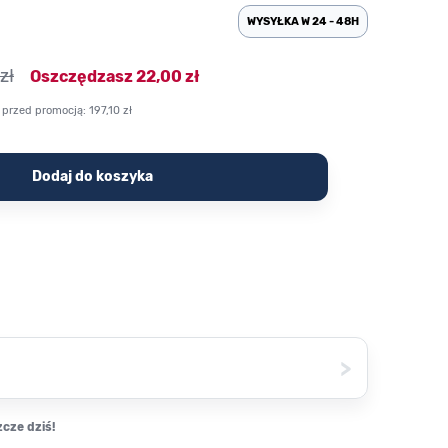
WYSYŁKA W 24 - 48H
zł
Oszczędzasz
22,00 zł
 przed promocją:
197,10 zł
Dodaj do koszyka
>
cze dziś!