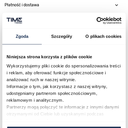
Płatność i dostawa
Najczęściej kupowane
Zgoda
Szczegóły
O plikach cookies
Poruszanie się po elementach karuzeli jest możliwe za pomocą klawis
Naciśnij, aby pominąć karuzelę
Naciśnij, aby przejść do nawigacji karuzeli
Niniejsza strona korzysta z plików cookie
Wykorzystujemy pliki cookie do spersonalizowania treści
i reklam, aby oferować funkcje społecznościowe i
analizować ruch w naszej witrynie.
Informacje o tym, jak korzystasz z naszej witryny,
udostępniamy partnerom społecznościowym,
reklamowym i analitycznym.
Partnerzy mogą połączyć te informacje z innymi danymi
otrzymanymi od Ciebie lub uzyskanymi podczas
CASIO Sport AE-1200WHD-
Casio Sport AQ-230GA-
korzystania z ich usług.
1AVEF
9DMQYES
03362600
03311457