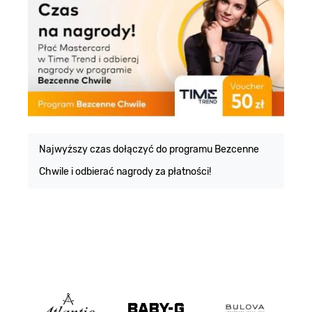
E
m
Najwyższy czas dołączyć do programu Bezcenne
Chwile i odbierać nagrody za płatności!