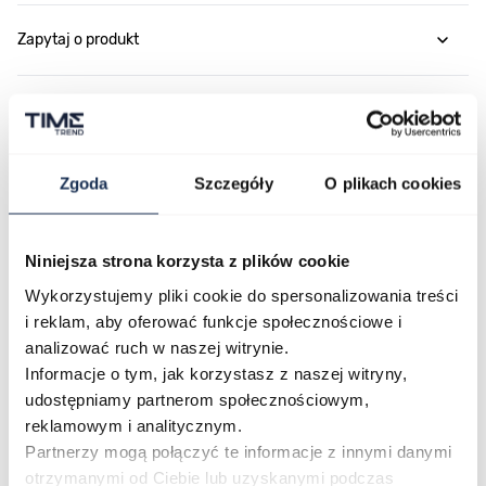
Zapytaj o produkt
Płatność i dostawa
Zgoda
Szczegóły
O plikach cookies
Najczęściej kupowane
Niniejsza strona korzysta z plików cookie
Wykorzystujemy pliki cookie do spersonalizowania treści
Poruszanie się po elementach karuzeli jest możliwe za pomocą klawis
Naciśnij, aby pominąć karuzelę
Naciśnij, aby przejść do nawigacji karuzeli
i reklam, aby oferować funkcje społecznościowe i
analizować ruch w naszej witrynie.
Informacje o tym, jak korzystasz z naszej witryny,
udostępniamy partnerom społecznościowym,
reklamowym i analitycznym.
Partnerzy mogą połączyć te informacje z innymi danymi
otrzymanymi od Ciebie lub uzyskanymi podczas