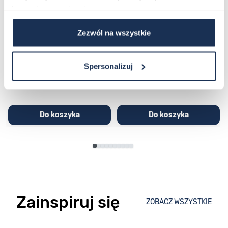
korzystania z ich usług.
CASIO Sport AE-1200WHD-
Casio Sport AQ-230GA-
1AVEF
9DMQYES
Zezwól na wszystkie
03362600
03311457
251,00 zł
279,00 zł
296,00 zł
329,00 zł
Spersonalizuj
Do koszyka
Do koszyka
Zainspiruj się
ZOBACZ WSZYSTKIE