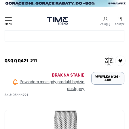
Przejdź do treści
Menu
Zaloguj
Koszyk
Strona Główna
Q&Q Q QA21-211
/
Q&Q Q QA21-211
BRAK NA STANIE
WYSYŁKA W 24 -
48H
Powiadom mnie gdy produkt będzie
dostępny
SKU: 03444791