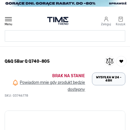
Przejdź do treści
Menu
Zaloguj
Koszyk
Strona Główna
Q&Q 5Bar Q Q740-805
/
Q&Q 5Bar Q Q740-805
BRAK NA STANIE
WYSYŁKA W 24 -
48H
Powiadom mnie gdy produkt będzie
dostępny
SKU: 03746778