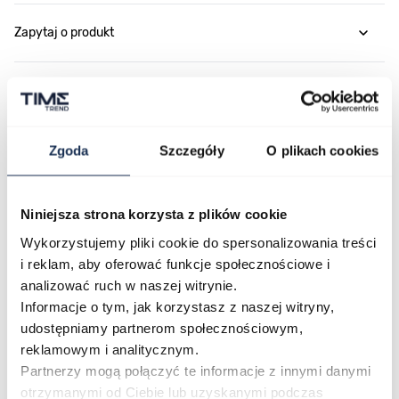
Zapytaj o produkt
Płatność i dostawa
Zgoda
Szczegóły
O plikach cookies
Najczęściej kupowane
Niniejsza strona korzysta z plików cookie
Wykorzystujemy pliki cookie do spersonalizowania treści
Poruszanie się po elementach karuzeli jest możliwe za pomocą klawis
Naciśnij, aby pominąć karuzelę
Naciśnij, aby przejść do nawigacji karuzeli
i reklam, aby oferować funkcje społecznościowe i
analizować ruch w naszej witrynie.
Informacje o tym, jak korzystasz z naszej witryny,
udostępniamy partnerom społecznościowym,
reklamowym i analitycznym.
Partnerzy mogą połączyć te informacje z innymi danymi
otrzymanymi od Ciebie lub uzyskanymi podczas