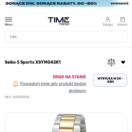
Przejdź do treści
Menu
Zaloguj
Koszyk
Strona Główna
Seiko 5 Sports XSYMG42K1
/
Seiko 5 Sports XSYMG42K1
BRAK NA STANIE
WYSYŁKA W 24 -
48H
Powiadom mnie gdy produkt będzie
dostępny
SKU: 03355035