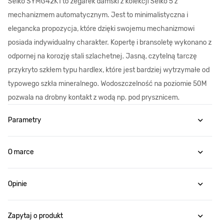
Seiko SYMG42K1 to zegarek damski z kolekcji Seiko 5 z
mechanizmem automatycznym. Jest to minimalistyczna i
elegancka propozycja, które dzięki swojemu mechanizmowi
posiada indywidualny charakter. Kopertę i bransoletę wykonano z
odpornej na korozję stali szlachetnej. Jasną, czytelną tarczę
przykryto szkłem typu hardlex, które jest bardziej wytrzymałe od
typowego szkła mineralnego. Wodoszczelność na poziomie 50M
pozwala na drobny kontakt z wodą np. pod prysznicem.
Parametry
O marce
Opinie
Zapytaj o produkt