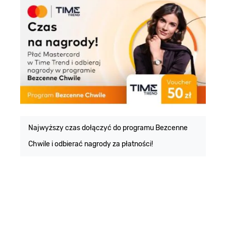
E
m
Najwyższy czas dołączyć do programu Bezcenne
Chwile i odbierać nagrody za płatności!