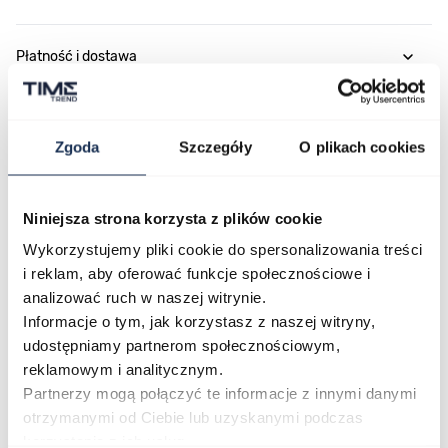
Płatność i dostawa
Zgoda
Szczegóły
O plikach cookies
Najczęściej kupowane
Niniejsza strona korzysta z plików cookie
Poruszanie się po elementach karuzeli jest możliwe za pomocą klawis
Naciśnij, aby pominąć karuzelę
Naciśnij, aby przejść do nawigacji karuzeli
Wykorzystujemy pliki cookie do spersonalizowania treści
i reklam, aby oferować funkcje społecznościowe i
analizować ruch w naszej witrynie.
Informacje o tym, jak korzystasz z naszej witryny,
udostępniamy partnerom społecznościowym,
reklamowym i analitycznym.
Partnerzy mogą połączyć te informacje z innymi danymi
otrzymanymi od Ciebie lub uzyskanymi podczas
korzystania z ich usług.