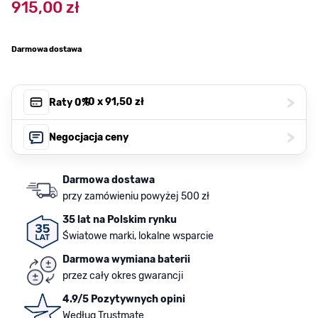
915,00 zł
Darmowa dostawa
>
, 10 x
91,50 zł
Raty 0%
>
Negocjacja ceny
Darmowa dostawa
przy zamówieniu powyżej 500 zł
35 lat na Polskim rynku
Światowe marki, lokalne wsparcie
Darmowa wymiana baterii
przez cały okres gwarancji
4.9/5 Pozytywnych opini
Według Trustmate