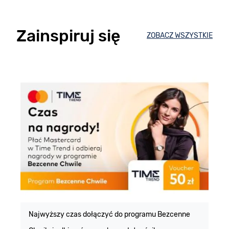
Zainspiruj się
ZOBACZ WSZYSTKIE
E
m
Najwyższy czas dołączyć do programu Bezcenne