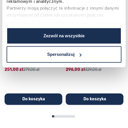
reklamowym i analitycznym.
Partnerzy mogą połączyć te informacje z innymi danymi
otrzymanymi od Ciebie lub uzyskanymi podczas
korzystania z ich usług.
Zezwól na wszystkie
CASIO Sport AE-1200WHD-
Casio Sport AQ-230GA-
1AVEF
9DMQYES
Spersonalizuj
03362600
03311457
251,00 zł
279,00 zł
296,00 zł
329,00 zł
Do koszyka
Do koszyka