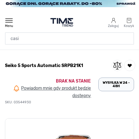
Przejdź do treści
Menu
Zaloguj
Koszyk
Strona Główna
Seiko 5 Sports Automatic SRPB21K1
/
Seiko 5 Sports Automatic SRPB21K1
BRAK NA STANIE
WYSYŁKA W 24 -
48H
Powiadom mnie gdy produkt będzie
dostępny
SKU: 03544930