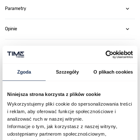
Parametry
Opinie
Zapytaj o produkt
Płatność i dostawa
Zgoda
Szczegóły
O plikach cookies
Niniejsza strona korzysta z plików cookie
Najczęściej kupowane
Wykorzystujemy pliki cookie do spersonalizowania treści
i reklam, aby oferować funkcje społecznościowe i
analizować ruch w naszej witrynie.
Poruszanie się po elementach karuzeli jest możliwe za pomocą klawis
Naciśnij, aby pominąć karuzelę
Naciśnij, aby przejść do nawigacji karuzeli
Informacje o tym, jak korzystasz z naszej witryny,
udostępniamy partnerom społecznościowym,