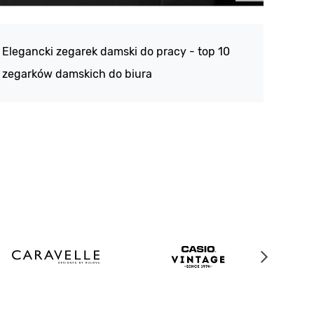
Atlan
188 -
Elegancki zegarek damski do pracy - top 10
kolek
zegarków damskich do biura