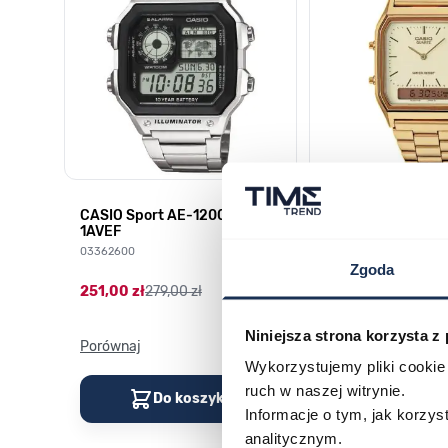
CASIO Sport AE-1200WHD-
Casio Sport AQ-
1AVEF
9DMQYES
03362600
03311457
Zgoda
251,00 zł
279,00 zł
296,00 zł
329,00 z
Niniejsza strona korzysta z
Porównaj
Porównaj
Wykorzystujemy pliki cookie 
ruch w naszej witrynie.
Do koszyka
Do kos
Informacje o tym, jak korzy
analitycznym.