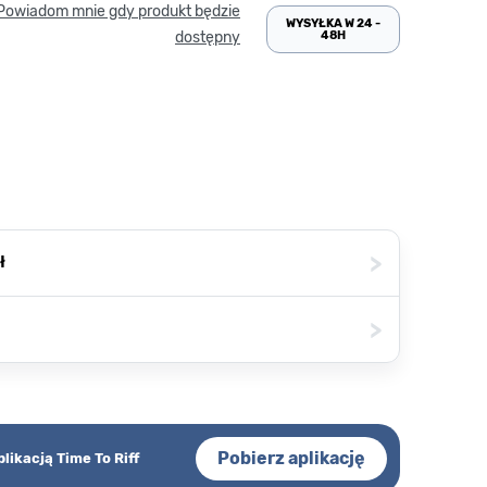
Powiadom mnie gdy produkt będzie
WYSYŁKA W 24 -
48H
dostępny
>
ł
>
Pobierz aplikację
plikacją Time To Riff