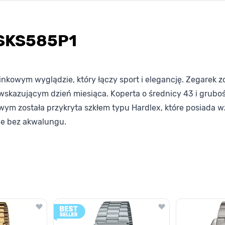
 SKS585P1
nkowym wyglądzie, który łączy sport i elegancję. Zegarek
azującym dzień miesiąca. Koperta o średnicy 43 i grubośc
owym została przykryta szkłem typu Hardlex, które posiada
e bez akwalungu.
lawisza tabulacji. Możesz pominąć karuzelę lub przejść bezpośrednio d