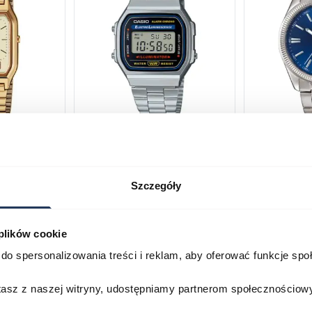
230GA-
CASIO Vintage A168WA-1YES
Casio Class
2AVEF
03378805
03709069
Szczegóły
179,00 zł
199,00 zł
ł
269,00 zł
29
 plików cookie
Porównaj
Porównaj
do spersonalizowania treści i reklam, aby oferować funkcje sp
zyka
Do koszyka
D
stasz z naszej witryny, udostępniamy partnerom społecznościo