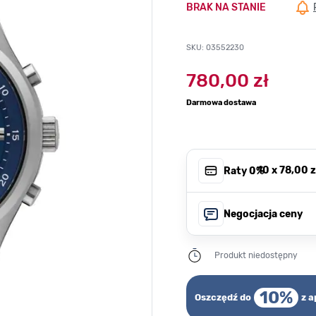
BRAK NA STANIE
SKU: 03552230
780,00 zł
Darmowa dostawa
, 10 x
78,00 z
Raty 0%
Negocjacja ceny
Produkt niedostępny
10%
Oszczędź do
z a