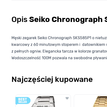
Opis
Seiko Chronograph
Męski zegarek Seiko Chronograph SKS585P1 o nietuzi
kwarcowy z 60 minutowym stoperem i datownikiem wsk
z pełnych ogniw. Elegancka tarcza w kolorze granat
Wodoszczelność 100M pozwala na swobodne pływani
Najczęściej kupowane
Poruszanie się po elementach karuzeli jest możliwe za pomocą k
Naciśnij, aby pominąć karuzelę
Naciśnij, aby przejść do nawigacji karuzeli