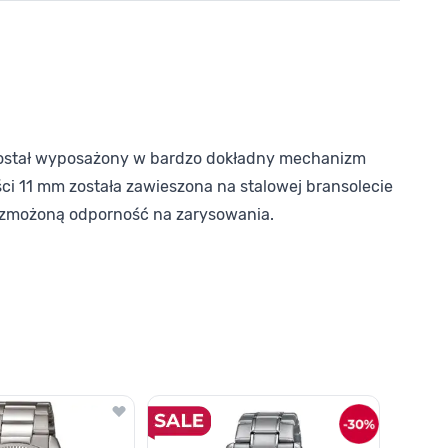
 został wyposażony w bardzo dokładny mechanizm
i 11 mm została zawieszona na stalowej bransolecie
 wzmożoną odporność na zarysowania.
o nawigacji karuzeli za pomocą linka pomijającego.