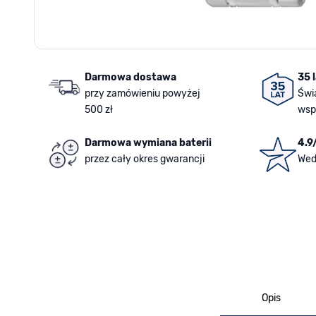
Darmowa dostawa
35 
przy zamówieniu powyżej
Świ
500 zł
wsp
Darmowa wymiana baterii
4.9
przez cały okres gwarancji
Wed
Opis