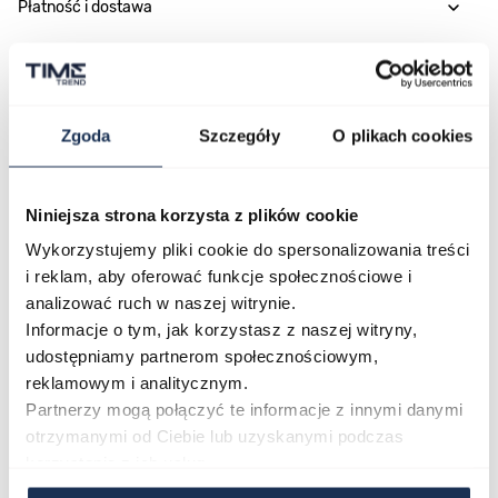
Płatność i dostawa
Najczęściej kupowane
Zgoda
Szczegóły
O plikach cookies
Poruszanie się po elementach karuzeli jest możliwe za pomocą klawis
Naciśnij, aby pominąć karuzelę
Naciśnij, aby przejść do nawigacji karuzeli
Niniejsza strona korzysta z plików cookie
Wykorzystujemy pliki cookie do spersonalizowania treści
i reklam, aby oferować funkcje społecznościowe i
analizować ruch w naszej witrynie.
Informacje o tym, jak korzystasz z naszej witryny,
udostępniamy partnerom społecznościowym,
reklamowym i analitycznym.
Partnerzy mogą połączyć te informacje z innymi danymi
otrzymanymi od Ciebie lub uzyskanymi podczas
CASIO Sport AE-1200WHD-
Casio Sport AQ-230GA-
korzystania z ich usług.
1AVEF
9DMQYES
03362600
03311457