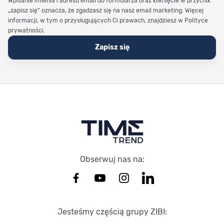
Wpisanie imienia i adresu email do formularza oraz kliknięcie w przycisk
„zapisz się” oznacza, że zgadzasz się na nasz email marketing. Więcej
informacji, w tym o przysługujących Ci prawach, znajdziesz w Polityce
prywatności.
Zapisz się
Stopka Timetrend
Obserwuj nas na:
Jesteśmy częścią grupy ZIBI: