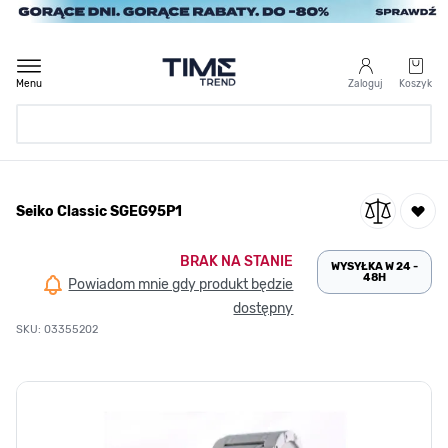
Przejdź do treści
Menu
Zaloguj
Koszyk
Strona Główna
Seiko Classic SGEG95P1
/
Seiko Classic SGEG95P1
BRAK NA STANIE
WYSYŁKA W 24 -
48H
Powiadom mnie gdy produkt będzie
dostępny
SKU: 03355202