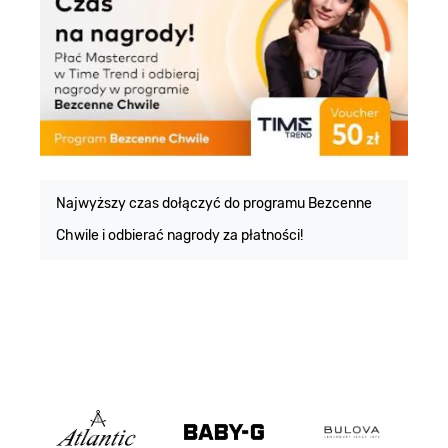
E
m
Najwyższy czas dołączyć do programu Bezcenne
Chwile i odbierać nagrody za płatności!