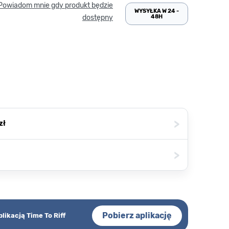
Powiadom mnie gdy produkt będzie
WYSYŁKA W 24 -
48H
dostępny
>
zł
>
Pobierz aplikację
plikacją Time To Riff