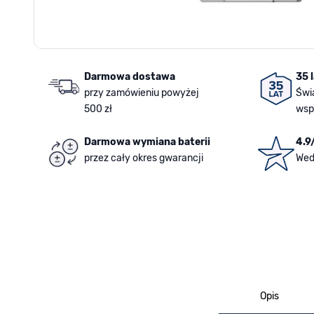
Darmowa dostawa
35 
przy zamówieniu powyżej
Świ
500 zł
wsp
Darmowa wymiana baterii
4.9
przez cały okres gwarancji
Wed
Opis