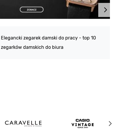
Atlan
188 -
Elegancki zegarek damski do pracy - top 10
kolek
zegarków damskich do biura