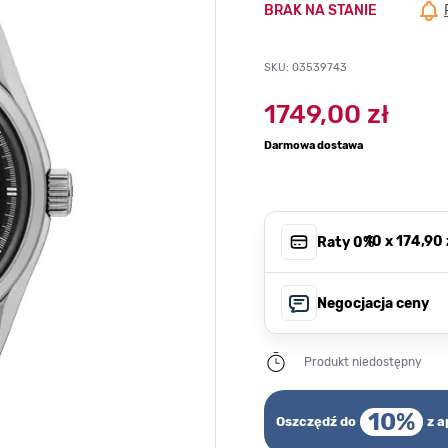
BRAK NA STANIE
SKU: 03539743
1749,00 zł
Darmowa dostawa
, 10 x
174,90 
Raty 0%
Negocjacja ceny
Produkt niedostępny
10%
Oszczędź do
z a