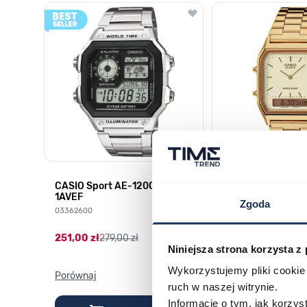
Poruszanie się po elementach karuzeli jest możliwe za pomocą k
Naciśnij, aby pominąć karuzelę
Naciśnij, aby przejść do nawigacji karuzeli
CASIO Sport AE-1200WHD-
Casio Sport AQ-
1AVEF
9DMQYES
Zgoda
03362600
03311457
251,00 zł
279,00 zł
296,00 zł
329,00 z
Niniejsza strona korzysta z
Wykorzystujemy pliki cookie 
Porównaj
Porównaj
ruch w naszej witrynie.
Informacje o tym, jak korzy