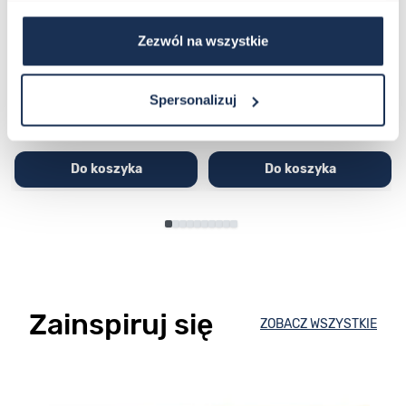
CASIO Sport AE-1200WHD-
Casio Sport AQ-230GA-
1AVEF
9DMQYES
Zezwól na wszystkie
03362600
03311457
251,00 zł
279,00 zł
296,00 zł
329,00 zł
Spersonalizuj
Do koszyka
Do koszyka
Zainspiruj się
ZOBACZ WSZYSTKIE