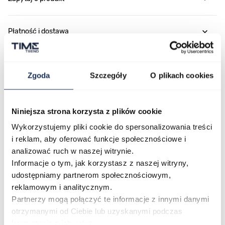
Płatność i dostawa
Zgoda
Szczegóły
O plikach cookies
Najczęściej kupowane
Niniejsza strona korzysta z plików cookie
Poruszanie się po elementach karuzeli jest możliwe za pomocą klawis
Naciśnij, aby pominąć karuzelę
Naciśnij, aby przejść do nawigacji karuzeli
Wykorzystujemy pliki cookie do spersonalizowania treści
i reklam, aby oferować funkcje społecznościowe i
analizować ruch w naszej witrynie.
Informacje o tym, jak korzystasz z naszej witryny,
udostępniamy partnerom społecznościowym,
reklamowym i analitycznym.
Partnerzy mogą połączyć te informacje z innymi danymi
otrzymanymi od Ciebie lub uzyskanymi podczas
korzystania z ich usług.