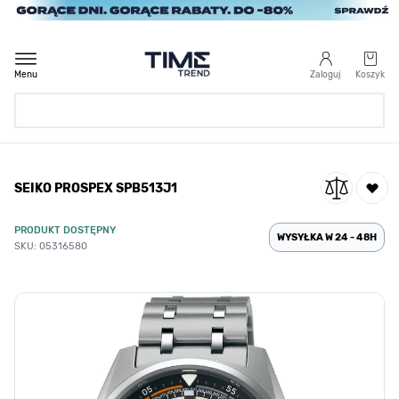
Przejdź do treści
Menu
Zaloguj
Koszyk
Strona Główna
SEIKO PROSPEX SPB513J1
/
SEIKO PROSPEX SPB513J1
PRODUKT DOSTĘPNY
WYSYŁKA W 24 - 48H
SKU: 05316580