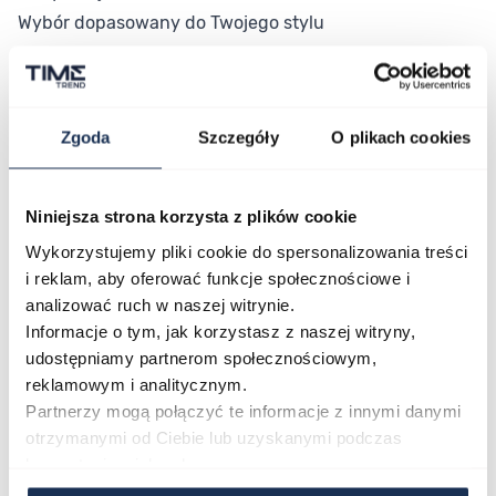
Wybór dopasowany do Twojego stylu
Seiko Prospex SPB513J1 sprawdzi się podczas
nurkowania rekreacyjnego, snorkelingu oraz
aktywności na świeżym powietrzu, gdzie liczy się
Zgoda
Szczegóły
O plikach cookies
niezawodność mechanizmu i odporność koperty.
Beżowa tarcza i stalowa bransoleta nadają modelowi
charakter klasycznego zegarka nurkowego, który
Niniejsza strona korzysta z plików cookie
dobrze prezentuje się również poza wodą – przy
Wykorzystujemy pliki cookie do spersonalizowania treści
codziennym użytkowaniu i swobodnych stylizacjach.
i reklam, aby oferować funkcje społecznościowe i
To propozycja dla osób, które oczekują od zegarka
analizować ruch w naszej witrynie.
Informacje o tym, jak korzystasz z naszej witryny,
konkretnych parametrów technicznych, nie tylko
udostępniamy partnerom społecznościowym,
estetyki.
reklamowym i analitycznym.
Połączenie stylu i funkcjonalności
Partnerzy mogą połączyć te informacje z innymi danymi
Seiko Prospex SPB513J1 łączy automatyczny
otrzymanymi od Ciebie lub uzyskanymi podczas
mechanizm 6R55 ze stalową kopertą i
korzystania z ich usług.
wodoszczelnością 200 m, tworząc funkcjonalny