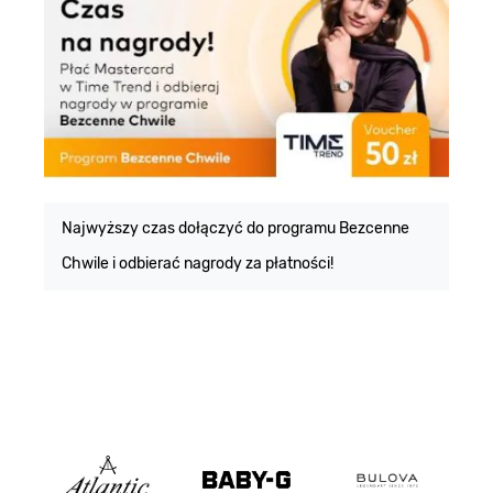
E
m
Najwyższy czas dołączyć do programu Bezcenne
Chwile i odbierać nagrody za płatności!