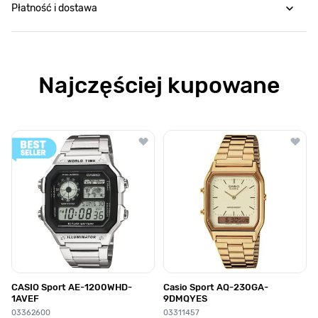
Płatność i dostawa
Najczęściej kupowane
Poruszanie się po elementach karuzeli jest możliwe za pomocą klawis
Naciśnij, aby pominąć karuzelę
Naciśnij, aby przejść do nawigacji karuzeli
CASIO Sport AE-1200WHD-
Casio Sport AQ-230GA-
1AVEF
9DMQYES
03362600
03311457