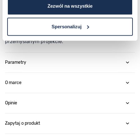
Zezwól na wszystkie
zegarek sportowy gotowy na wymagające warunki
użytkowania. Wybierz model, który oferuje precyzję
automatycznego mechanizmu, trwałość stali
Spersonalizuj
szlachetnej i czytelność szkła szafirowego w jednym,
przemyślanym projekcie.
Parametry
O marce
Opinie
Zapytaj o produkt