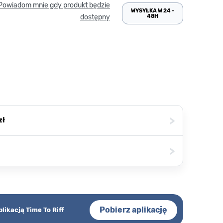
Powiadom mnie gdy produkt będzie
WYSYŁKA W 24 -
48H
dostępny
>
zł
>
Pobierz aplikację
plikacją Time To Riff