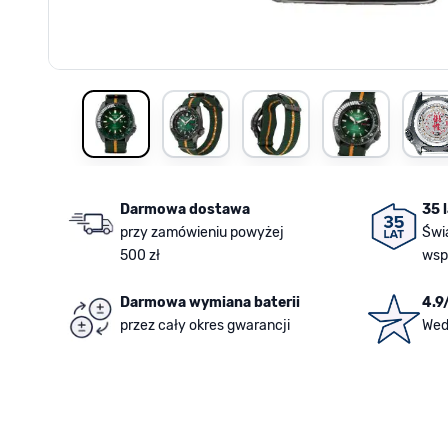
View larger image
View larger image
View larger image
View larger i
V
Darmowa dostawa
35 
przy zamówieniu powyżej
Świ
500 zł
wsp
Darmowa wymiana baterii
4.9
przez cały okres gwarancji
Wed