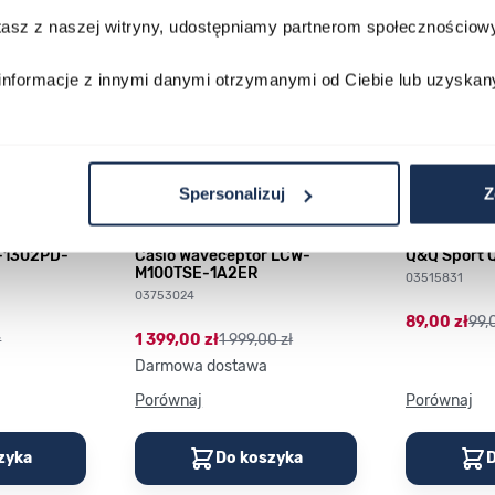
stasz z naszej witryny, udostępniamy partnerom społecznościo
informacje z innymi danymi otrzymanymi od Ciebie lub uzyskan
Spersonalizuj
Z
P-1302PD-
Casio Waveceptor LCW-
Q&Q Sport 
M100TSE-1A2ER
03515831
03753024
89,00 zł
99,
ł
1 399,00 zł
1 999,00 zł
Darmowa dostawa
Porównaj
Porównaj
zyka
Do koszyka
D