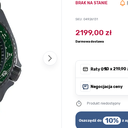
BRAK NA STANIE
SKU: 04926131
2199,00 zł
Darmowa dostawa
, 10 x
219,90 
Raty 0%
Negocjacja ceny
Produkt niedostępny
10%
Oszczędź do
z a