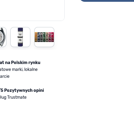
mage
iew larger image
View larger image
View larger image
lat na Polskim rynku
atowe marki, lokalne
arcie
/5 Pozytywnych opini
ług Trustmate