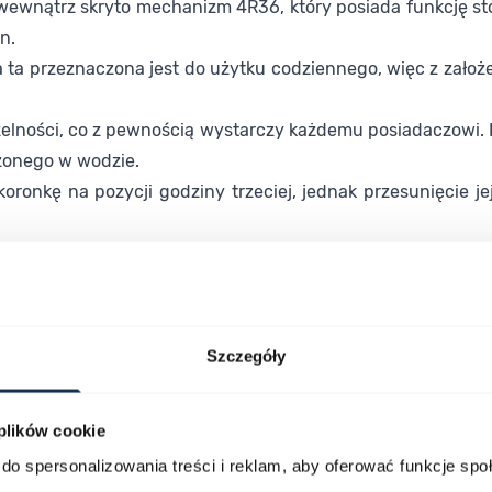
wnątrz skryto mechanizm 4R36, który posiada funkcję st
n.
ia ta przeznaczona jest do użytku codziennego, więc z zało
ności, co z pewnością wystarczy każdemu posiadaczowi. Pr
zonego w wodzie.
oronkę na pozycji godziny trzeciej, jednak przesunięcie je
li szlachetnej, a tarczę zabezpiecza szkło Hardlex. Jest t
nie pęka ono tak często jak szafir przy uderzeniach.
Szczegóły
 plików cookie
lawisza tabulacji. Możesz pominąć karuzelę lub przejść bezpośrednio d
do spersonalizowania treści i reklam, aby oferować funkcje sp