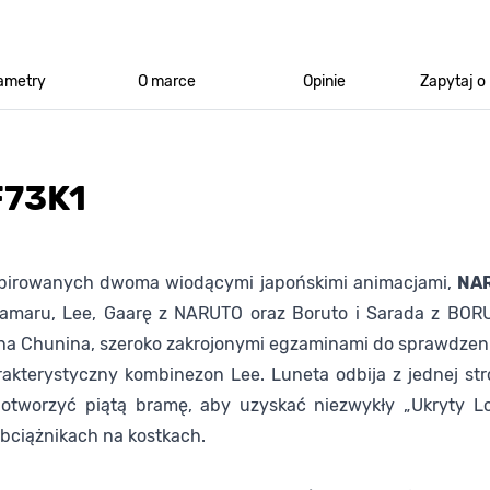
ametry
O marce
Opinie
Zapytaj o
F73K1
pirowanych dwoma wiodącymi japońskimi animacjami,
NA
kamaru, Lee, Gaarę z NARUTO oraz Boruto i Sarada z BOR
na Chunina, szeroko zakrojonymi egzaminami do sprawdzeni
akterystyczny kombinezon Lee. Luneta odbija z jednej str
tworzyć piątą bramę, aby uzyskać niezwykły „Ukryty Lot
obciążnikach na kostkach.