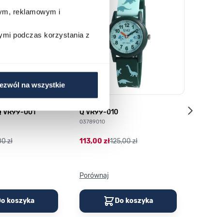
wym, reklamowym i
ymi podczas korzystania z
ezwól na wszystkie
Q VR99-001
Q VR99-010
G-SHO
S140
03789010
04901
00 zł
113,00 zł
125,00 zł
359,0
Porównaj
Porów
o koszyka
Do koszyka