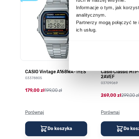
Informacje o tym, jak korzy
analitycznym.
Partnerzy mogą połączyć te 
ich usług.
CASIO Vintage A168WA-1YES
Casio Classic MT
2AVEF
03378805
03709069
179,00 zł
199,00 zł
269,00 zł
299,00 z
Porównaj
Porównaj
Do koszyka
Do kos