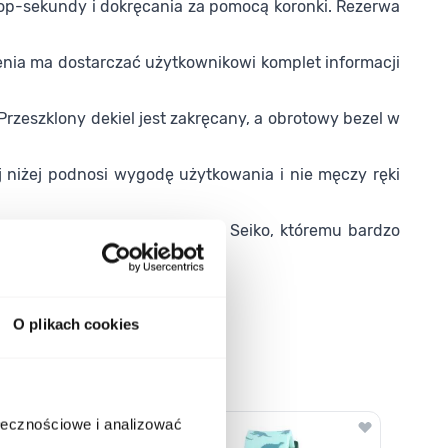
op-sekundy i dokręcania za pomocą koronki. Rezerwa
żenia ma dostarczać użytkownikowi komplet informacji
zeszklony dekiel jest zakręcany, a obrotowy bezel w
j niżej podnosi wygodę użytkowania i nie męczy ręki
o autorskie rozwiązanie marki Seiko, któremu bardzo
O plikach cookies
o nawigacji karuzeli za pomocą linka pomijającego.
ołecznościowe i analizować