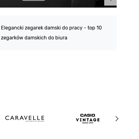
Atlan
188 -
Elegancki zegarek damski do pracy - top 10
kolek
zegarków damskich do biura