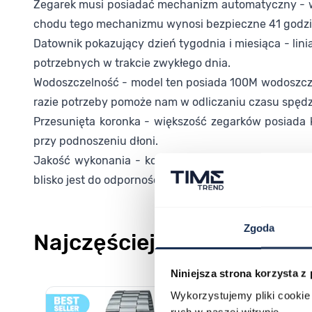
Zegarek musi posiadać mechanizm automatyczny - we
chodu tego mechanizmu wynosi bezpieczne 41 godzi
Datownik pokazujący dzień tygodnia i miesiąca - lin
potrzebnych w trakcie zwykłego dnia.
Wodoszczelność - model ten posiada 100M wodoszczel
razie potrzeby pomoże nam w odliczaniu czasu spęd
Przesunięta koronka - większość zegarków posiada k
przy podnoszeniu dłoni.
Jakość wykonania - koperta została wykonana ze sta
blisko jest do odporności na zarysowania szafiru, ale 
Zgoda
Najczęściej kupowane
Niniejsza strona korzysta z
Poruszanie się po elementach karuzeli jest możliwe za pomocą k
Naciśnij, aby pominąć karuzelę
Naciśnij, aby przejść do nawigacji karuzeli
Wykorzystujemy pliki cookie 
ruch w naszej witrynie.