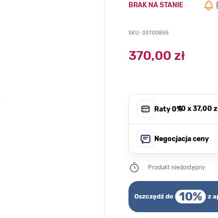
BRAK NA STANIE
SKU: 03700855
370,00 zł
, 10 x
37,00 z
Raty 0%
Negocjacja ceny
Produkt niedostępny
10%
Oszczędź do
z a