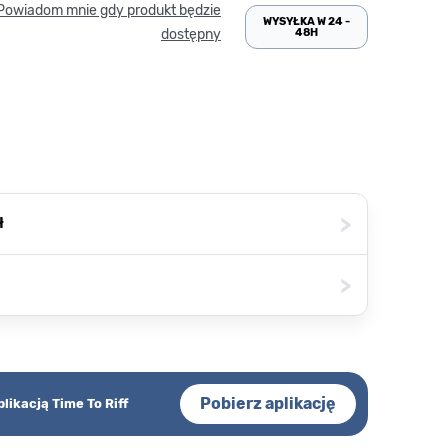
Powiadom mnie gdy produkt będzie
WYSYŁKA W 24 -
48H
dostępny
>
ł
>
Pobierz aplikację
plikacją Time To Riff