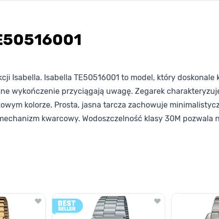
TE50516001
cji Isabella. Isabella TE50516001 to model, który doskona
yczne wykończenie przyciągają uwagę. Zegarek charakteryzuj
żowym kolorze. Prosta, jasna tarcza zachowuje minimalist
mechanizm kwarcowy. Wodoszczelność klasy 30M pozwala na 
lawisza tabulacji. Możesz pominąć karuzelę lub przejść bezpośrednio d