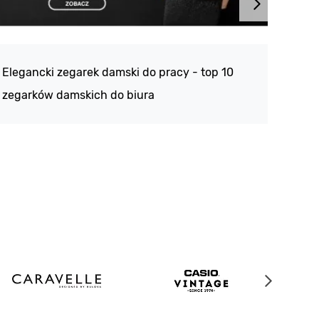
Atlan
188 -
Elegancki zegarek damski do pracy - top 10
kolek
zegarków damskich do biura