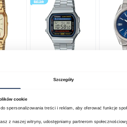
230GA-
CASIO Vintage A168WA-1YES
Casio Class
2AVEF
03378805
Szczegóły
03709069
179,00 zł
199,00 zł
ł
269,00 zł
29
 plików cookie
Porównaj
Porównaj
do spersonalizowania treści i reklam, aby oferować funkcje sp
zyka
Do koszyka
D
stasz z naszej witryny, udostępniamy partnerom społecznościo