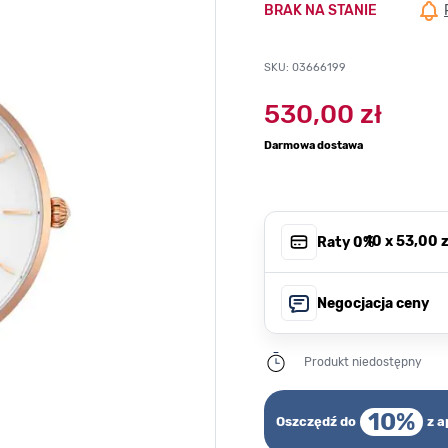
BRAK NA STANIE
SKU: 03666199
530,00 zł
Darmowa dostawa
, 10 x
53,00 z
Raty 0%
Negocjacja ceny
Produkt niedostępny
10%
Oszczędź do
z a