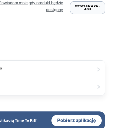
Powiadom mnie gdy produkt będzie
WYSYŁKA W 24 -
48H
dostępny
>
ł
>
Pobierz aplikację
plikacją Time To Riff