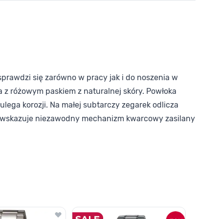
prawdzi się zarówno w pracy jak i do noszenia w
 z różowym paskiem z naturalnej skóry. Powłoka
ulega korozji. Na małej subtarczy zegarek odlicza
s wskazuje niezawodny mechanizm kwarcowy zasilany
o nawigacji karuzeli za pomocą linka pomijającego.