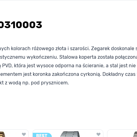
E50310003
h kolorach różowego złota i szarości. Zegarek doskonale s
listycznemu wykończeniu. Stalowa koperta została połączona
D, która jest wysoce odporna na ścieranie, a stal jest nie 
ementem jest koronka zakończona cyrkonią. Dokładny cza
kt z wodą np. pod prysznicem.
lawisza tabulacji. Możesz pominąć karuzelę lub przejść bezpośrednio d