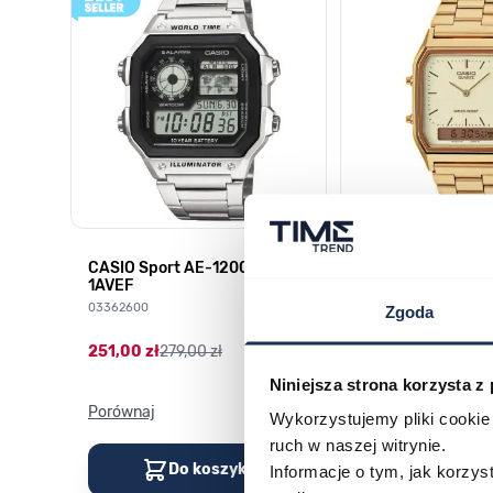
CASIO Sport AE-1200WHD-
Casio Sport AQ-
1AVEF
9DMQYES
03362600
03311457
Zgoda
251,00 zł
279,00 zł
296,00 zł
329,00 z
Niniejsza strona korzysta z
Porównaj
Porównaj
Wykorzystujemy pliki cookie 
ruch w naszej witrynie.
Do koszyka
Do kos
Informacje o tym, jak korzy