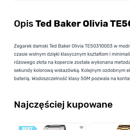
Opis
Ted Baker Olivia T
Zegarek damski Ted Baker Olivia TE50310003 w modnyc
czasie wolnym dzięki klasycznym kształtom i minima
różowego złota na kopercie została wykonana metodą PV
sekundy kolorową wskazówką. Kolejnym ozdobnym el
baterią. Wodoszczelność klasy 50M pozwala na konta
Najczęściej kupowane
Poruszanie się po elementach karuzeli jest możliwe za pomocą k
Naciśnij, aby pominąć karuzelę
Naciśnij, aby przejść do nawigacji karuzeli