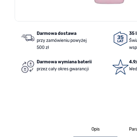
Darmowa dostawa
35 
przy zamówieniu powyżej
Świ
500 zł
wsp
Darmowa wymiana baterii
4.9
przez cały okres gwarancji
Wed
Opis
Par