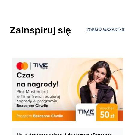
Zainspiruj się
ZOBACZ WSZYSTKIE
E
m