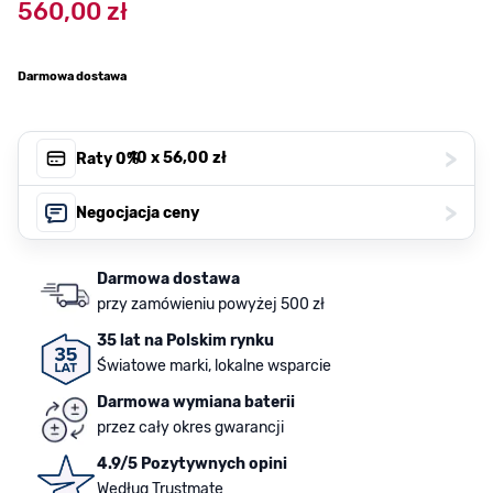
560,00 zł
Darmowa dostawa
>
, 10 x
56,00 zł
Raty 0%
>
Negocjacja ceny
Darmowa dostawa
przy zamówieniu powyżej 500 zł
35 lat na Polskim rynku
Światowe marki, lokalne wsparcie
Darmowa wymiana baterii
przez cały okres gwarancji
4.9/5 Pozytywnych opini
Według Trustmate