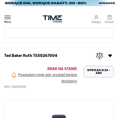
Przejdź do treści
Menu
Zaloguj
Koszyk
Strona Główna
Ted Baker Ruth TE50267004
/
Ted Baker Ruth TE50267004
BRAK NA STANIE
WYSYŁKA W 24 -
48H
Powiadom mnie gdy produkt będzie
dostępny
SKU: 03603905