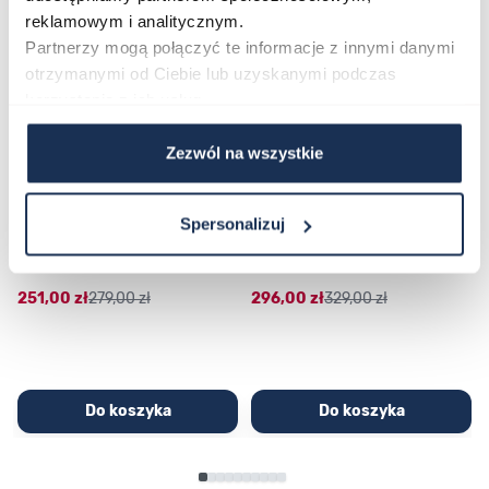
reklamowym i analitycznym.
Partnerzy mogą połączyć te informacje z innymi danymi
otrzymanymi od Ciebie lub uzyskanymi podczas
korzystania z ich usług.
Zezwól na wszystkie
CASIO Sport AE-1200WHD-
Casio Sport AQ-230GA-
Spersonalizuj
1AVEF
9DMQYES
03362600
03311457
251,00 zł
279,00 zł
296,00 zł
329,00 zł
Do koszyka
Do koszyka