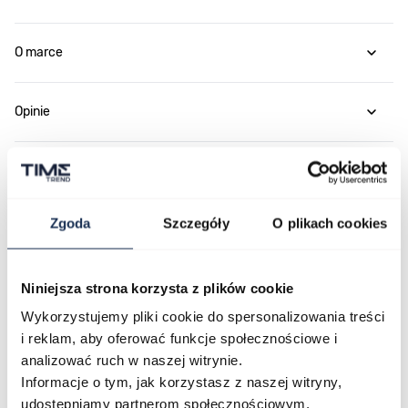
O marce
Opinie
Zapytaj o produkt
Zgoda
Szczegóły
O plikach cookies
Płatność i dostawa
Niniejsza strona korzysta z plików cookie
Wykorzystujemy pliki cookie do spersonalizowania treści
Najczęściej kupowane
i reklam, aby oferować funkcje społecznościowe i
analizować ruch w naszej witrynie.
Informacje o tym, jak korzystasz z naszej witryny,
Poruszanie się po elementach karuzeli jest możliwe za pomocą klawis
Naciśnij, aby pominąć karuzelę
Naciśnij, aby przejść do nawigacji karuzeli
udostępniamy partnerom społecznościowym,