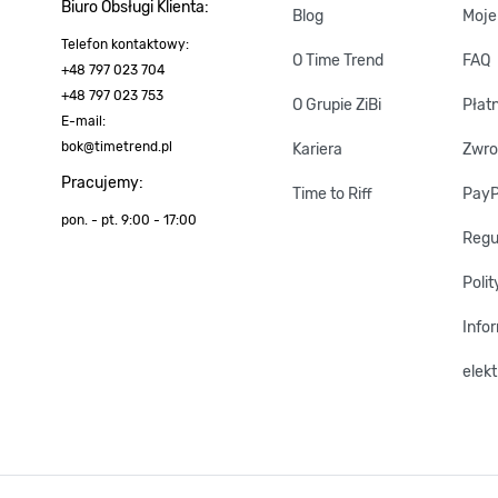
Biuro Obsługi
Klienta:
Blog
Moje
Telefon kontaktowy:
O Time Trend
FAQ
+48 797 023 704
+48 797 023 753
O Grupie ZiBi
Płat
E-mail:
bok@timetrend.pl
Kariera
Zwro
Pracujemy:
Time to Riff
Pay
pon. - pt. 9:00 - 17:00
Regu
Poli
Info
elek