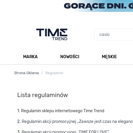
Przejdź do treści
MARKA
NOWOŚCI
MĘSKIE
Pokaż podmenu dla kategorii Marka
Po
Strona Główna
/
Regulamin
Lista regulamin
ów
1.
Regulamin sklepu internetowego Time Trend
2.
Regulamin akcji promocyjnej „Zawsze jest czas na eleganc
3.
Regulamin akcji promocyjnej „TIME FOR LOVE”