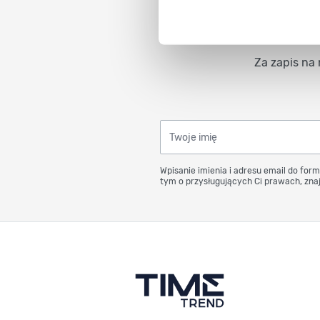
Za zapis na 
Twoje imię
Wpisanie imienia i adresu email do form
tym o przysługujących Ci prawach, znaj
Stopka Timetrend