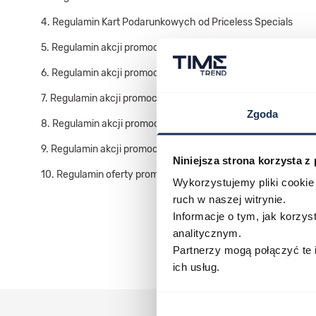
4.
Regulamin Kart Podarunkowych od Priceless Specials
5.
Regulamin akcji promocyjnej „Zawsze jest czas na eleganc
6.
Regulamin akcji promocyjnej „TIME FOR LOVE” w salonach
7.
Regulamin akcji promocyjnej „ZŁOTY CZAS NA MĘSKI STYL
Zgoda
8.
Regulamin akcji promocyjnej „Wiosna ma swój czas” w sal
9.
Regulamin akcji promocyjnej „PODARUJ TO CO NAJCENNI
Niniejsza strona korzysta z
10.
Regulamin oferty promocyjnej „SUMMER SALE” w salona
Wykorzystujemy pliki cookie 
ruch w naszej witrynie.
Informacje o tym, jak korzy
analitycznym.
Partnerzy mogą połączyć te 
ich usług.