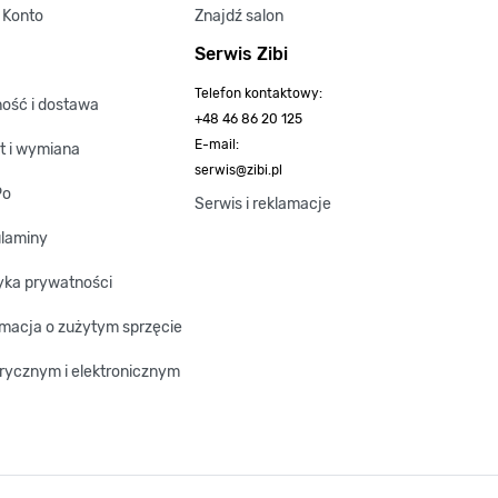
 Konto
Znajdź salon
Serwis Zibi
Telefon kontaktowy:
ność i dostawa
+48 46 86 20 125
E-mail:
t i wymiana
serwis@zibi.pl
Po
Serwis i reklamacje
laminy
tyka prywatności
rmacja o zużytym sprzęcie
trycznym i elektronicznym