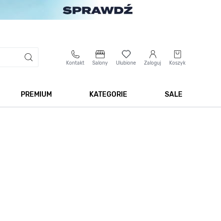
Kontakt
Salony
Ulubione
Zaloguj
Koszyk
PREMIUM
KATEGORIE
SALE
 Biżuteria
Pokaż podmenu dla kategorii Smartwatche
Pokaż podmenu dla kategorii Premium
Pokaż podmenu dla kateg
Pokaż 