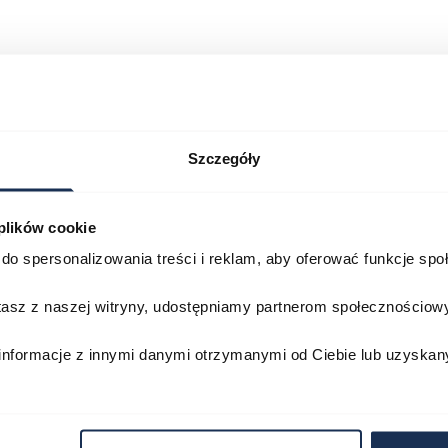
ję.” w salonach
 I KOBIECY BLASK” w salonach
Szczegóły
onach
EJSZE” w salonach
 plików cookie
ch
do spersonalizowania treści i reklam, aby oferować funkcje sp
stasz z naszej witryny, udostępniamy partnerom społecznościo
ARCHIWUM
informacje z innymi danymi otrzymanymi od Ciebie lub uzyskan