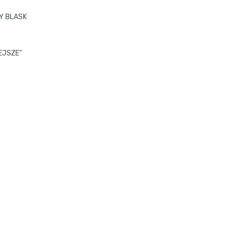
CY BLASK
EJSZE”