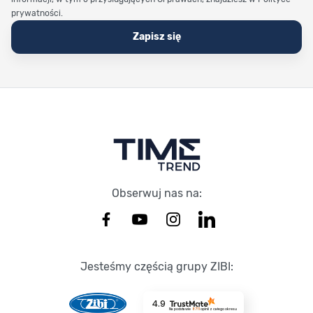
prywatności.
Zapisz się
Stopka Timetrend
Obserwuj nas na:
Jesteśmy częścią grupy ZIBI:
4.9
Na podstawie
8711
opinii
z całego okresu