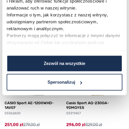
i reklam, aby oferować funkcje społecznościowe i
analizować ruch w naszej witrynie.
Informacje o tym, jak korzystasz z naszej witryny,
Najczęściej kupowane
udostępniamy partnerom społecznościowym,
reklamowym i analitycznym.
Partnerzy mogą połączyć te informacje z innymi danymi
Poruszanie się po elementach karuzeli jest możliwe za pomocą klawis
Naciśnij, aby pominąć karuzelę
Naciśnij, aby przejść do nawigacji karuzeli
otrzymanymi od Ciebie lub uzyskanymi podczas
korzystania z ich usług.
Zezwól na wszystkie
Spersonalizuj
CASIO Sport AE-1200WHD-
Casio Sport AQ-230GA-
1AVEF
9DMQYES
03362600
03311457
251,00 zł
279,00 zł
296,00 zł
329,00 zł