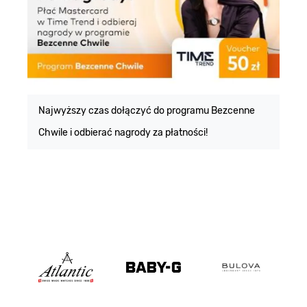
E
m
Najwyższy czas dołączyć do programu Bezcenne
Chwile i odbierać nagrody za płatności!