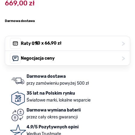
669,00 zł
Darmowa dostawa
>
, 10 x
66,90 zł
Raty 0%
>
Negocjacja ceny
Darmowa dostawa
przy zamówieniu powyżej 500 zł
35 lat na Polskim rynku
Światowe marki, lokalne wsparcie
Darmowa wymiana baterii
przez cały okres gwarancji
4.9/5 Pozytywnych opini
Według Trustmate