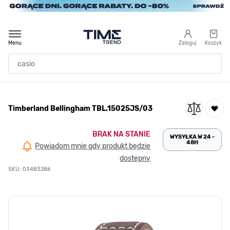
Przejdź do treści
Menu
Zaloguj
Koszyk
Strona Główna
Timberland Bellingham TBL.15025JS/03
/
Timberland Bellingham TBL.15025JS/03
BRAK NA STANIE
WYSYŁKA W 24 -
48H
Powiadom mnie gdy produkt będzie
dostępny
SKU: 03483286