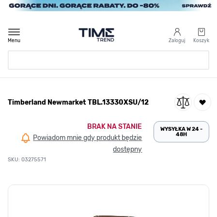
Przejdź do treści
Menu
Zaloguj
Koszyk
Strona Główna
Timberland Newmarket TBL.13330XSU/12
/
Timberland Newmarket TBL.13330XSU/12
BRAK NA STANIE
WYSYŁKA W 24 -
48H
Powiadom mnie gdy produkt będzie
dostępny
SKU: 03275571