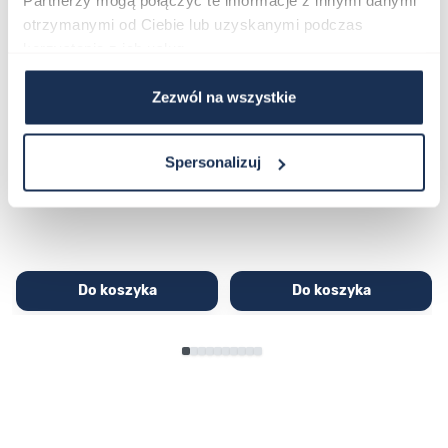
Partnerzy mogą połączyć te informacje z innymi danymi
otrzymanymi od Ciebie lub uzyskanymi podczas
korzystania z ich usług.
Zezwól na wszystkie
CASIO Sport AE-1200WHD-
Casio Sport AQ-230GA-
1AVEF
9DMQYES
03362600
03311457
Spersonalizuj
251,00 zł
279,00 zł
296,00 zł
329,00 zł
Do koszyka
Do koszyka