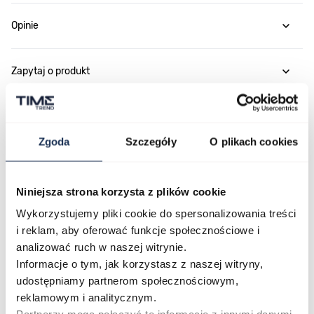
Opinie
Zapytaj o produkt
Płatność i dostawa
Zgoda
Szczegóły
O plikach cookies
Najczęściej kupowane
Niniejsza strona korzysta z plików cookie
Wykorzystujemy pliki cookie do spersonalizowania treści
i reklam, aby oferować funkcje społecznościowe i
Poruszanie się po elementach karuzeli jest możliwe za pomocą klawis
Naciśnij, aby pominąć karuzelę
Naciśnij, aby przejść do nawigacji karuzeli
analizować ruch w naszej witrynie.
Informacje o tym, jak korzystasz z naszej witryny,
udostępniamy partnerom społecznościowym,
reklamowym i analitycznym.