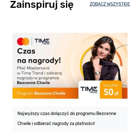
Zainspiruj się
ZOBACZ WSZYSTKIE
E
m
Najwyższy czas dołączyć do programu Bezcenne
Chwile i odbierać nagrody za płatności!