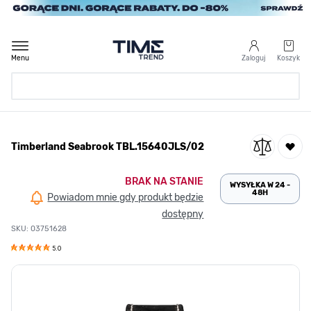
Przejdź do treści
Menu
Zaloguj
Koszyk
Strona Główna
Timberland Seabrook TBL.15640JLS/02
/
Timberland Seabrook TBL.15640JLS/02
BRAK NA STANIE
WYSYŁKA W 24 -
48H
Powiadom mnie gdy produkt będzie
dostępny
SKU: 03751628
5.0