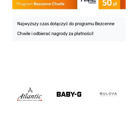
E
m
Najwyższy czas dołączyć do programu Bezcenne
Chwile i odbierać nagrody za płatności!