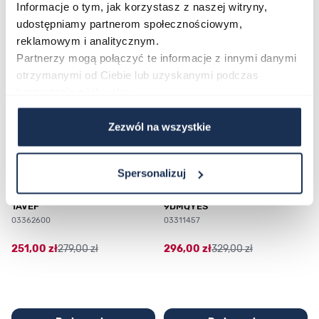
Informacje o tym, jak korzystasz z naszej witryny,
udostępniamy partnerom społecznościowym,
reklamowym i analitycznym.
Poruszanie się po elementach karuzeli jest możliwe za pomocą klawis
Naciśnij, aby pominąć karuzelę
Naciśnij, aby przejść do nawigacji karuzeli
Partnerzy mogą połączyć te informacje z innymi danymi
otrzymanymi od Ciebie lub uzyskanymi podczas
korzystania z ich usług.
Zezwól na wszystkie
Spersonalizuj
CASIO Sport AE-1200WHD-
Casio Sport AQ-230GA-
1AVEF
9DMQYES
03362600
03311457
251,00 zł
279,00 zł
296,00 zł
329,00 zł