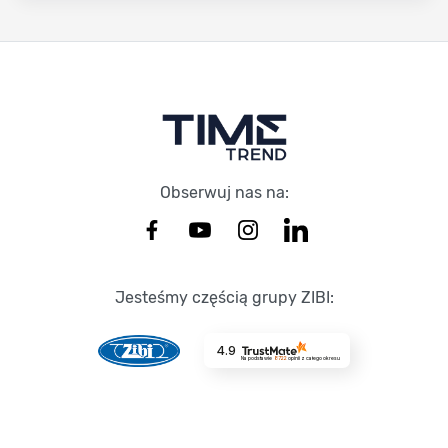
Stopka Timetrend
Obserwuj nas na:
Jesteśmy częścią grupy ZIBI:
4.9
Na podstawie
8722
opinii
z całego okresu