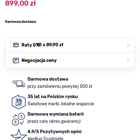
899,00 zł
Darmowa dostawa
>
, 10 x
89,90 zł
Raty 0%
>
Negocjacja ceny
Darmowa dostawa
przy zamówieniu powyżej 500 zł
35 lat na Polskim rynku
Światowe marki, lokalne wsparcie
Darmowa wymiana baterii
przez cały okres gwarancji
4.9/5 Pozytywnych opini
Według Trustmate