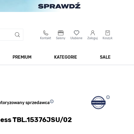
Kontakt
Salony
Ulubione
Zaloguj
Koszyk
PREMIUM
KATEGORIE
SALE
 Biżuteria
Pokaż podmenu dla kategorii Smartwatche
Pokaż podmenu dla kategorii Premium
Pokaż podmenu dla kateg
Pokaż 
utoryzowany sprzedawca
ness TBL.15376JSU/02