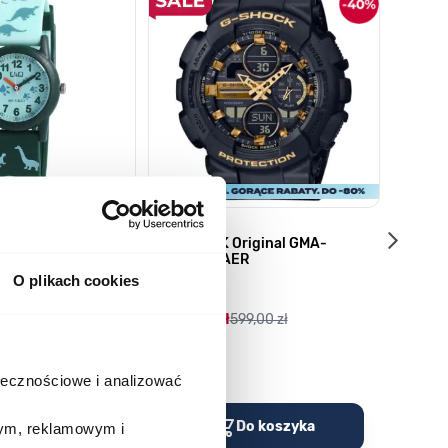
G-SHOCK Original GMA-
Vecto
S140M-1AER
01BL 
O plikach cookies
04901992
04936
5,00 zł
359,00 zł
599,00 zł
40,00
Porównaj
Porów
ołecznościowe i analizować
o koszyka
Do koszyka
wym, reklamowym i