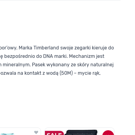
r’owy. Marka Timberland swoje zegarki kieruje do
się bezpośrednio do DNA marki. Mechanizm jest
m mineralnym. Pasek wykonany ze skóry naturalnej
ozwala na kontakt z wodą (50M) – mycie rąk,
o nawigacji karuzeli za pomocą linka pomijającego.