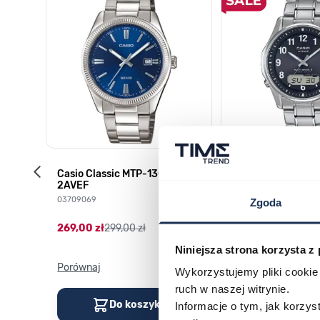
-1YES
Casio Classic MTP-1302PD-
Casio Waveceptor
2AVEF
M100TSE-1A2ER
03709069
03753024
Zgoda
269,00 zł
299,00 zł
1 399,00 zł
1 999,0
Darmowa dostawa
Niniejsza strona korzysta z
Porównaj
Porównaj
Wykorzystujemy pliki cookie 
ruch w naszej witrynie.
Do koszyka
Do kos
Informacje o tym, jak korzy