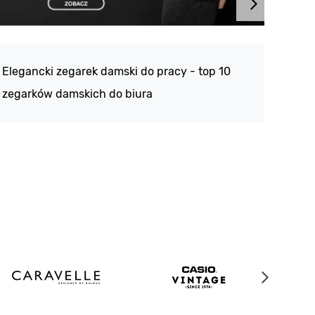
Atlan
188 -
Elegancki zegarek damski do pracy - top 10
kolek
zegarków damskich do biura