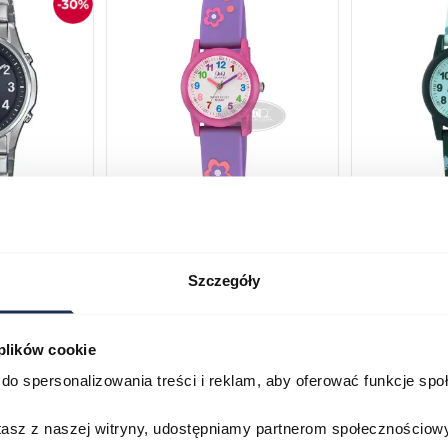
 LCW-
Q&Q Sport Q VR99-001
Q VR99-010
03515831
03789010
Szczegóły
89,00 zł
99,00 zł
113,00 zł
12
0 zł
 plików cookie
Porównaj
Porównaj
do spersonalizowania treści i reklam, aby oferować funkcje sp
zyka
Do koszyka
D
stasz z naszej witryny, udostępniamy partnerom społecznościo