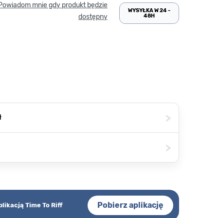
Powiadom mnie gdy produkt będzie
WYSYŁKA W 24 -
48H
dostępny
>
ł
>
Pobierz aplikację
plikacją Time To Riff