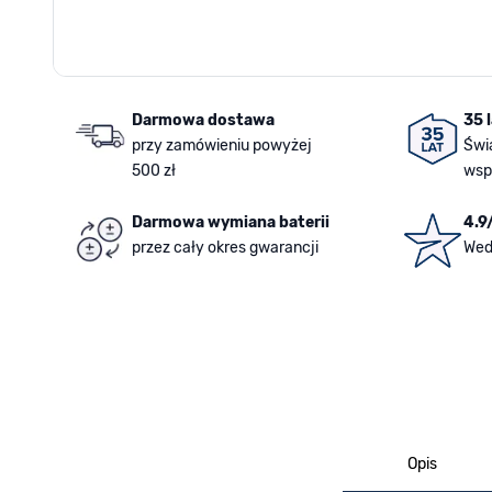
Darmowa dostawa
35 
przy zamówieniu powyżej
Świ
500 zł
wsp
Darmowa wymiana baterii
4.9
przez cały okres gwarancji
Wed
Opis