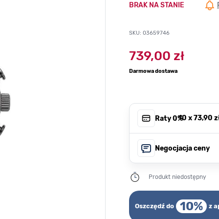
BRAK NA STANIE
SKU: 03659746
739,00 zł
Darmowa dostawa
, 10 x
73,90 z
Raty 0%
Negocjacja ceny
Produkt niedostępny
10%
Oszczędź do
z a