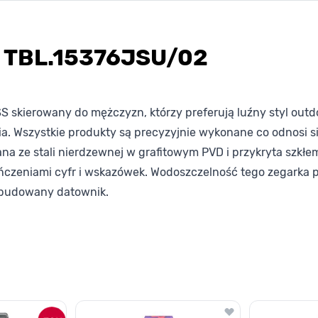
s TBL.15376JSU/02
kierowany do mężczyzn, którzy preferują luźny styl outdoo
cia. Wszystkie produkty są precyzyjnie wykonane co odnosi 
a ze stali nierdzewnej w grafitowym PVD i przykryta szkłe
ńczeniami cyfr i wskazówek. Wodoszczelność tego zegarka p
ozbudowany datownik.
lawisza tabulacji. Możesz pominąć karuzelę lub przejść bezpośrednio d