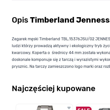
Opis
Timberland Jennes
Zegarek męski Timberland TBL.15376JSU/02 JENNESS s
ludzi którzy prowadzą aktywny i ekologiczny tryb ży
kwarcowy. Koperta o średnicy 44 mm została wykonan
doskonale komponuje się z tarczą i wyrazistymi wyko
prysznic. Na tarczy zamieszczono logo marki oraz r
Najczęściej kupowane
Poruszanie się po elementach karuzeli jest możliwe za pomocą k
Naciśnij, aby pominąć karuzelę
Naciśnij, aby przejść do nawigacji karuzeli