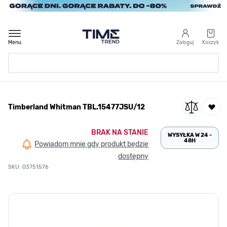
Przejdź do treści
Menu
Zaloguj
Koszyk
Strona Główna
Timberland Whitman TBL.15477JSU/12
/
Timberland Whitman TBL.15477JSU/12
BRAK NA STANIE
WYSYŁKA W 24 -
48H
Powiadom mnie gdy produkt będzie
dostępny
SKU: 03751576