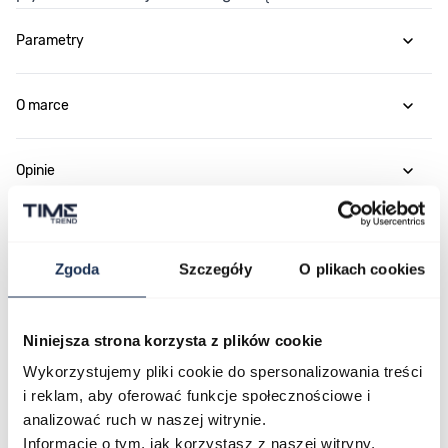
Parametry
O marce
Opinie
Zapytaj o produkt
Zgoda
Szczegóły
O plikach cookies
Płatność i dostawa
Niniejsza strona korzysta z plików cookie
Wykorzystujemy pliki cookie do spersonalizowania treści
i reklam, aby oferować funkcje społecznościowe i
Najczęściej kupowane
analizować ruch w naszej witrynie.
Informacje o tym, jak korzystasz z naszej witryny,