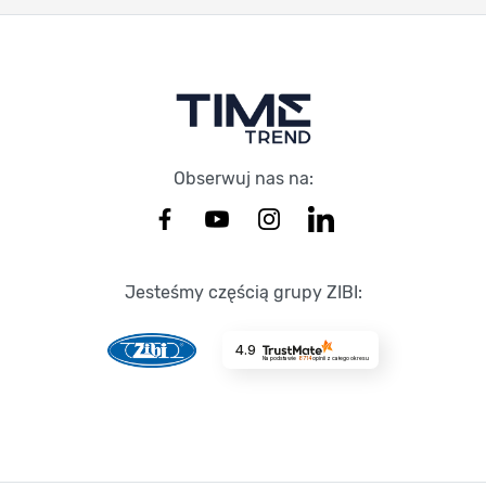
Stopka Timetrend
Obserwuj nas na:
Jesteśmy częścią grupy ZIBI:
4.9
Na podstawie
8714
opinii
z całego okresu