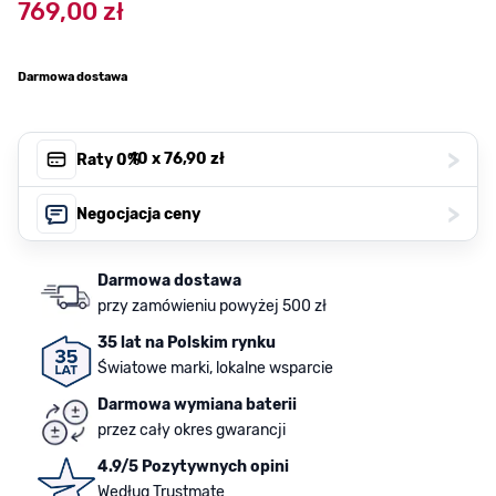
769,00 zł
Darmowa dostawa
>
, 10 x
76,90 zł
Raty 0%
>
Negocjacja ceny
Darmowa dostawa
przy zamówieniu powyżej 500 zł
35 lat na Polskim rynku
Światowe marki, lokalne wsparcie
Darmowa wymiana baterii
przez cały okres gwarancji
4.9/5 Pozytywnych opini
Według Trustmate