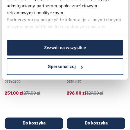
udostępniamy partnerom społecznościowym,
Poruszanie się po elementach karuzeli jest możliwe za pomocą klawis
Naciśnij, aby pominąć karuzelę
Naciśnij, aby przejść do nawigacji karuzeli
reklamowym i analitycznym.
Partnerzy mogą połączyć te informacje z innymi danymi
otrzymanymi od Ciebie lub uzyskanymi podczas
korzystania z ich usług.
Zezwól na wszystkie
Spersonalizuj
CASIO Sport AE-1200WHD-
Casio Sport AQ-230GA-
1AVEF
9DMQYES
03362600
03311457
251,00 zł
279,00 zł
296,00 zł
329,00 zł
Do koszyka
Do koszyka