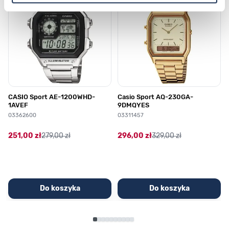
CASIO Sport AE-1200WHD-
Casio Sport AQ-230GA-
1AVEF
9DMQYES
03362600
03311457
251,00 zł
279,00 zł
296,00 zł
329,00 zł
Do koszyka
Do koszyka