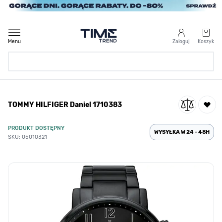
Przejdź do treści
Menu
Zaloguj
Koszyk
Strona Główna
TOMMY HILFIGER Daniel 1710383
/
TOMMY HILFIGER Daniel 1710383
PRODUKT DOSTĘPNY
WYSYŁKA W 24 - 48H
SKU: 05010321