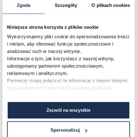
Zgoda
Szczegóły
O plikach cookies
O marce
Niniejsza strona korzysta z plików cookie
Opinie
Wykorzystujemy pliki cookie do spersonalizowania treści
i reklam, aby oferować funkcje społecznościowe i
analizować ruch w naszej witrynie.
Zapytaj o produkt
Informacje o tym, jak korzystasz z naszej witryny,
udostępniamy partnerom społecznościowym,
reklamowym i analitycznym.
Płatność i dostawa
Partnerzy mogą połączyć te informacje z innymi danymi
otrzymanymi od Ciebie lub uzyskanymi podczas
korzystania z ich usług.
Najczęściej kupowane
Zezwól na wszystkie
Poruszanie się po elementach karuzeli jest możliwe za pomocą klawis
Naciśnij, aby pominąć karuzelę
Naciśnij, aby przejść do nawigacji karuzeli
Spersonalizuj