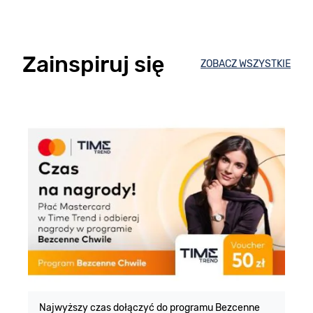
Zainspiruj się
ZOBACZ WSZYSTKIE
E
m
Najwyższy czas dołączyć do programu Bezcenne